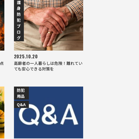
護
身
防
犯
ブ
ロ
グ
2025.10.20
点
高齢者の一人暮らしは危険！離れてい
ても安心できる対策を
防犯
用品
Q&A