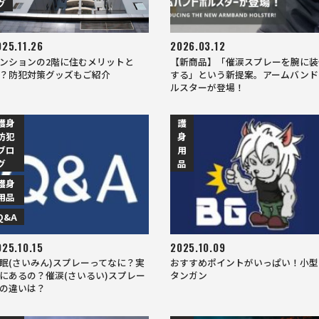
グ
025.11.26
2026.03.12
ンションの2階に住むメリットと
【新商品】「催涙スプレーを腕に装
？防犯対策グッズもご紹介
する」という新提案。アームバンド
ルスターが登場！
護身
護
防犯
身
ブロ
用
グ
品
護身
用品
Q&A
025.10.15
2025.10.09
眠(さいみん)スプレーってなに？実
おすすめポイントがいっぱい！小型
にあるの？催涙(さいるい)スプレー
タンガン
の違いは？