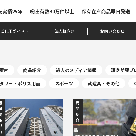
売
実績25年
総出荷数
30万件以上
保有在庫商品
即日発送
ご利用ガイド
法人様向け
お問い合わせ
案内
商品紹介
過去のメディア情報
護身防犯ブ
タリー・ポリス用品
スポーツ
武道具・その他
護
商
身
品
防
紹
犯
介
ブ
ロ