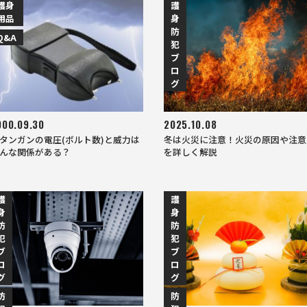
護身
護
用品
身
防
Q&A
犯
ブ
ロ
グ
000.09.30
2025.10.08
タンガンの電圧(ボルト数)と威力は
冬は火災に注意！火災の原因や注意
んな関係がある？
を詳しく解説
護
護
身
身
防
防
犯
犯
ブ
ブ
ロ
ロ
グ
グ
防
防