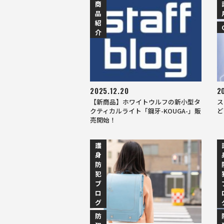
商
品
紹
介
2025.12.20
2
【新商品】ホワイトウルフの新小型タ
ス
クティカルライト「鋼牙-KOUGA-」販
ど
売開始！
護
身
防
犯
ブ
ロ
グ
防