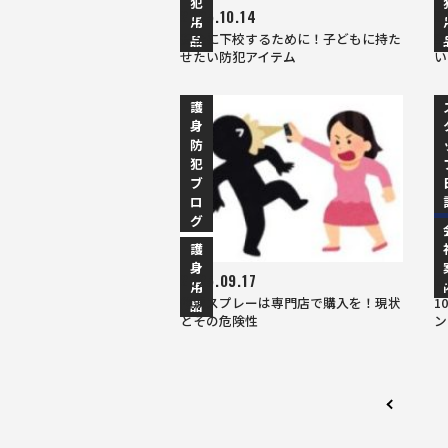
犯
2025.10.14
2
用
安全に下校するために！子どもに持た
室
品
せたい防犯アイテム
い
護
身
防
犯
ブ
ロ
グ
護
身
2025.09.17
2
用
催涙スプレーは専門店で購入を！現状
1
品
とその危険性
ン