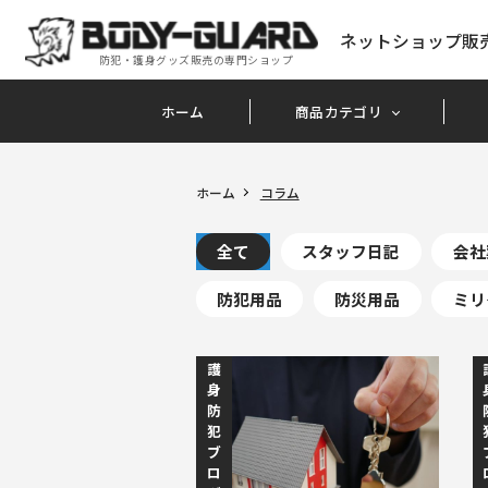
ネットショップ販
防犯・護身グッズ販売の専門ショップ
ホーム
商品カテゴリ
ホーム
コラム
全て
スタッフ日記
会社
防犯用品
防災用品
ミリ
護
身
防
犯
ブ
ロ