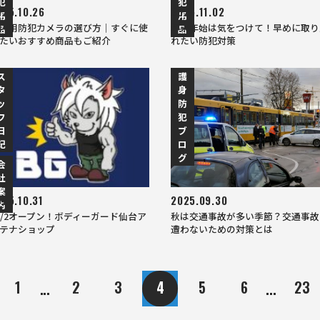
犯
犯
025.10.26
2025.11.02
用
用
内用防犯カメラの選び方｜すぐに使
年末年始は気をつけて！早めに取り
品
品
たいおすすめ商品もご紹介
れたい防犯対策
ス
護
タ
身
ッ
防
フ
犯
日
ブ
記
ロ
グ
会
社
案
025.10.31
2025.09.30
内
0/2オープン！ボディーガード仙台ア
秋は交通事故が多い季節？交通事故
テナショップ
遭わないための対策とは
次へ
1
2
3
4
5
6
23
...
...