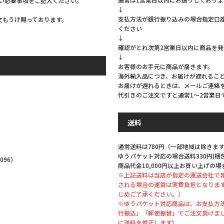
い必要事項をご記入ください。
↓
支払方法が銀行振り込みの場合指定口
注文もうけ賜っております。
ください
↓
確認がとれ次第2営業日以内に商品を
↓
お客様のお手元に商品が届きます。
海外輸入品につき、お届けが遅れるこ
お届けが遅れるときは、メールご連絡
代引きのご注文ですと通常1～2営業日
。
送料
通常送料は780円（一部地域は除きます
ゆうパケット対応の場合送料330円(
096）
商品代金10,000円以上お買い上げの場
※上記送料は当店が指定の運送会社で
される場合の運賃は実費負担となりま
じめご了承ください。）
※ゆうパケット対応商品は、お支払方法
行振込」「郵便振替」でご注文頂けま
。
に送料を修正します)