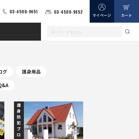
03-4500-9651
03-4500-9652
マイページ
カート
ログ
護身用品
Q&A
護
身
防
犯
ブ
ロ