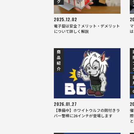
グ
2025.12.02
2
電子錠は安全？メリット・デメリット
マ
について詳しく解説
は
商
品
紹
介
2026.01.27
2
【準備中】ホワイトウルフの鍔付きラ
催
バー警棒に26インチが登場します
際
と