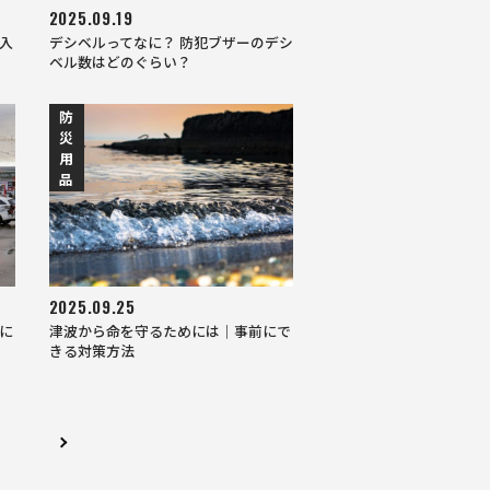
2025.09.19
入
デシベルってなに？ 防犯ブザーのデシ
ベル数はどのぐらい？
防
災
用
品
2025.09.25
に
津波から命を守るためには｜事前にで
きる対策方法