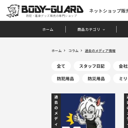
ネットショップ販
防犯・護身グッズ販売の専門ショップ
ホーム
商品カテゴリ
ホーム
コラム
過去のメディア情報
全て
スタッフ日記
会社
防犯用品
防災用品
ミリ
過
去
の
メ
デ
ィ