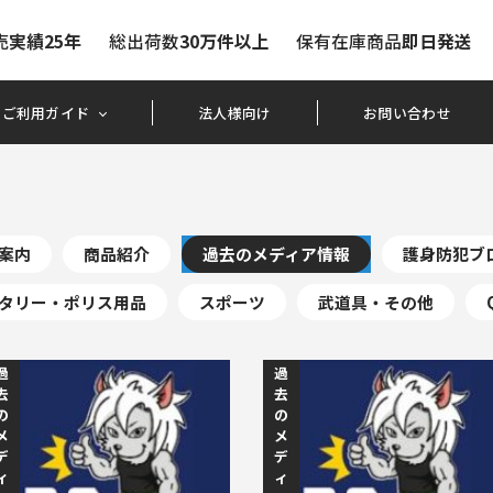
売
実績25年
総出荷数
30万件以上
保有在庫商品
即日発送
ご利用ガイド
法人様向け
お問い合わせ
案内
商品紹介
過去のメディア情報
護身防犯ブ
タリー・ポリス用品
スポーツ
武道具・その他
過
過
去
去
の
の
メ
メ
デ
デ
ィ
ィ