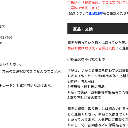
行振込」「郵便振替」でご注文頂けま
。
に送料を修正します)
(配送について
配送規約
もご確認くださ
まで
返品・交換
27960
商品が思っていた物とは違っていた等
で
商品お受け取り後７営業日以内
にご連
◯返品交換不可能なもの
払いください。
下記は、いかなる事由を問わず返品交
。業者のご選択はできませんのでご了承
1.訳あり品・セール品(商品本体・送料
2.防弾・防刃用品
ットカード）も御利用いただけます。
3.使用後・開封後の商品
4.箱・付属品・説明書等が納品時と同
5.取り寄せ注文の商品
商品の保管、取り扱いには細心の注意
らご連絡ください。新品と交換させて
も承っております。お気軽にご相談く
ただし、箱・説明書などの付属品をな