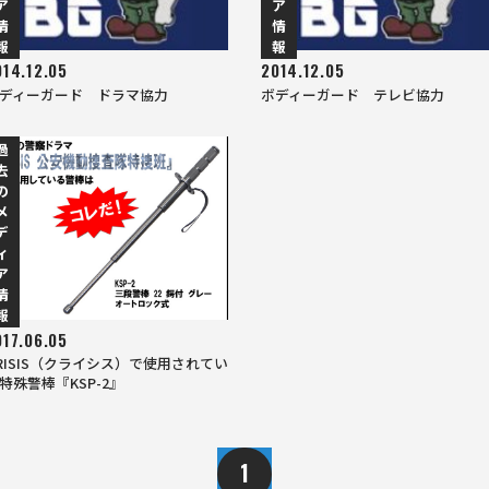
ア
ア
情
情
報
報
014.12.05
2014.12.05
ディーガード ドラマ協力
ボディーガード テレビ協力
過
去
の
メ
デ
ィ
ア
情
報
017.06.05
RISIS（クライシス）で使用されてい
特殊警棒『KSP-2』
1