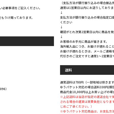
（支払方法が銀行振り込みの場合振込
通常は1営業日以内にお送りしておりま
い必要事項をご記入ください。
↓
支払方法が銀行振り込みの場合指定口
注文もうけ賜っております。
ください
↓
確認がとれ次第2営業日以内に商品を
↓
お客様のお手元に商品が届きます。
海外輸入品につき、お届けが遅れるこ
お届けが遅れるときは、メールご連絡
代引きのご注文ですと通常1～2営業日
。
送料
通常送料は780円（一部地域は除きます
ゆうパケット対応の場合送料330円(
096）
商品代金10,000円以上お買い上げの場
※上記送料は当店が指定の運送会社で
される場合の運賃は実費負担となりま
じめご了承ください。）
※ゆうパケット対応商品は、お支払方法