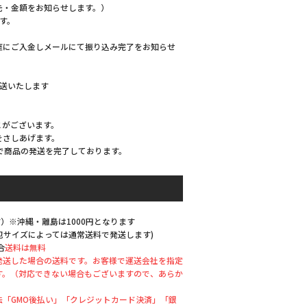
先・金額をお知らせします。）
す。
座にご入金しメールにて振り込み完了をお知らせ
発送いたします
とがございます。
をさしあげます。
で商品の発送を完了しております。
）※沖縄・離島は1000円となります
梱包サイズによっては通常送料で発送します)
合
送料は無料
発送した場合の送料です。お客様で運送会社を指定
す。（対応できない場合もございますので、あらか
「GMO後払い」「クレジットカード決済」「銀