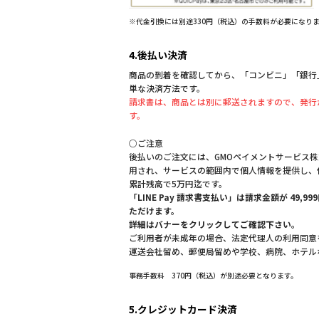
※代金引換には別途330円（税込）の手数料が必要になり
4.後払い決済
商品の到着を確認してから、「コンビニ」「銀行」「
単な決済方法です。
請求書は、商品とは別に郵送されますので、発行
す。
○ご注意
後払いのご注文には、GMOペイメントサービス
用され、サービスの範囲内で個人情報を提供し、
累計残高で5万円迄です。
「LINE Pay 請求書支払い」は請求金額が 49
ただけます。
詳細はバナーをクリックしてご確認下さい。
ご利用者が未成年の場合、法定代理人の利用同意
運送会社留め、郵便局留めや学校、病院、ホテル
事務手数料 370円（税込）が別途必要となります。
5.クレジットカード決済