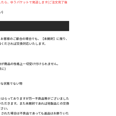
したら、ゆうパケットで発送します(ご注文完了後
い)
、お客様のご都合の場合でも、【未開封】に限り、
絡くだされば交換対応いたします。
換が商品の性格上一切受け付けられません。
共に)
等な状態でない物
をはらっておりますが万一不良品等がございました
いただきます。また未開封であれば他製品との交換
ださい。
くされた場合は不良品であっても返品はお断りいた