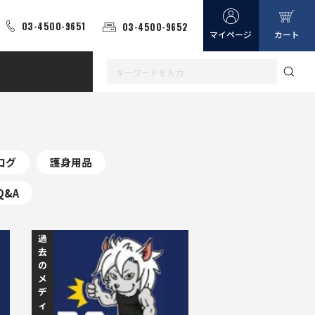
03-4500-9651
03-4500-9652
マイページ
カート
ログ
護身用品
Q&A
過
去
の
メ
デ
ィ