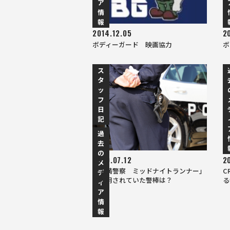
ア
情
報
2014.12.05
2
ボディーガード 映画協力
ボ
ス
タ
ッ
フ
日
記
過
去
の
2020.07.12
2
メ
「未満警察 ミッドナイトランナー」
C
デ
に使用されていた警棒は？
る
ィ
ア
情
報