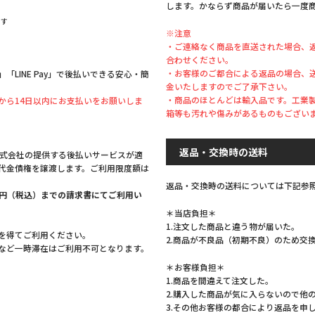
します。かならず商品が届いたら一度
ます
※注意
・ご連絡なく商品を直送された場合、
合わせください。
・お客様のご都合による返品の場合、
LINE Pay」で後払いできる安心・簡
金いたしますのでご了承下さい。
・商品のほとんどは輸入品です。工業
から14日以内にお支払いをお願いしま
箱等も汚れや傷みがあるものもござい
返品・交換時の送料
株式会社の提供する後払いサービスが適
代金債権を譲渡します。ご利用限度額は
返品・交換時の送料については下記参
,999円（税込）までの請求書にてご利用い
＊当店負担＊
1.注文した商品と違う物が届いた。
を得てご利用ください。
2.商品が不良品（初期不良）のため交
など一時滞在はご利用不可となります。
＊お客様負担＊
1.商品を間違えて注文した。
2.購入した商品が気に入らないので他
3.その他お客様の都合により返品を申