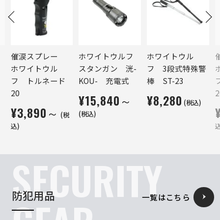
催涙スプレー
ホワイトウルフ
ホワイトウル
ホワイトウル
スタンガン 洸-
フ 3段式特殊警
フ トルネード
KOU- 充電式
棒 ST-23
20
2
¥15,840～
¥8,280
(税込)
¥3,890～
(税込)
(税
込)
込
SECURITY
防犯用品
一覧はこちら