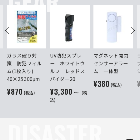
GEAR
ガラス破り対
UV防犯スプレ
マグネット開閉
軽
策 防犯フィル
ー ホワイトウ
センサーアラー
ム(1枚入り)
ルフ レッドス
ム 一体型
40×25 300μm
パイダー20
¥380
(税込)
¥870
¥3,300～
(税込)
(税
込)
DISASTER