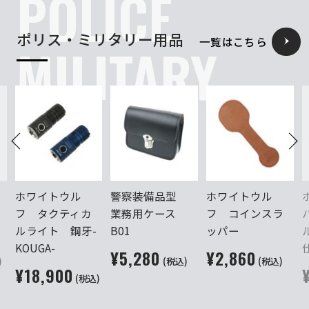
POLICE
ポリス・ミリタリー用品
一覧はこちら
MILITARY
ホワイトウル
警察装備品型
ホワイトウル
フ タクティカ
業務用ケース
フ コインスラ
ルライト 鋼牙-
B01
ッパー
KOUGA-
¥5,280
¥2,860
)
(税込)
(税込)
¥18,900
(税込)