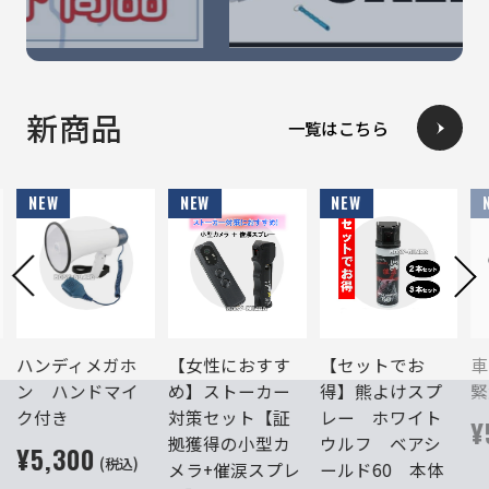
新商品
一覧はこちら
【女性におすす
【セットでお
車載用・防災
め】ストーカー
得】熊よけスプ
緊急対応キット
対策セット【証
レー ホワイト
¥5,080
(税込)
拠獲得の小型カ
ウルフ ベアシ
メラ+催涙スプレ
ールド60 本体