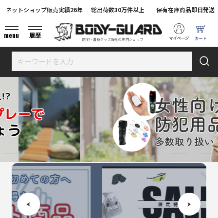
ネットショップ販売
実績26年
総出荷数
30万件以上
保有在庫商品
即日発送
menu
履歴
防犯・護身グッズ販売の専門ショップ