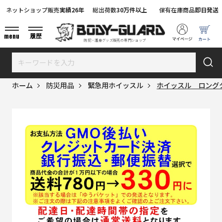
ネットショップ販売
実績26年
総出荷数
30万件以上
保有在庫商品
即日発送
menu
履歴
防犯・護身グッズ販売の専門ショップ
ホーム
防災用品
緊急用ホイッスル
ホイッスル ロング