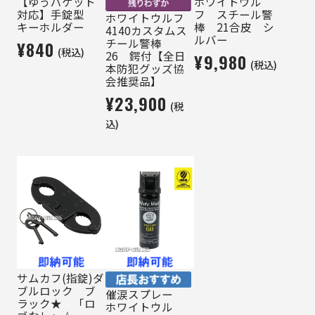
【ゆうパケット
ホワイトウル
対応】手錠型
フ スチール警
ホワイトウルフ
キーホルダー
棒 21合皮 シ
4140カスタムス
ルバー
チール警棒
¥840
(税込)
26 鍔付【全日
¥9,980
(税込)
本防犯グッズ協
会推奨品】
¥23,900
(税
込)
サムカフ(指錠)ダ
ブルロック ブ
催涙スプレー
ラック★ 「ロ
ホワイトウル