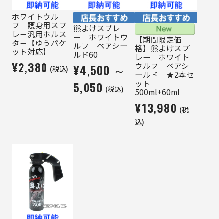
ホワイトウル
フ 護身用スプ
熊よけスプレ
レー汎用ホルス
ー ホワイトウ
【期間限定価
ター【ゆうパケ
ルフ ベアシー
格】熊よけスプ
ット対応】
ルド60
レー ホワイト
¥2,380
ウルフ ベアシ
¥4,500 ～
(税込)
ールド ★2本セ
ット
5,050
(税込)
500ml+60ml
¥13,980
(税
込)