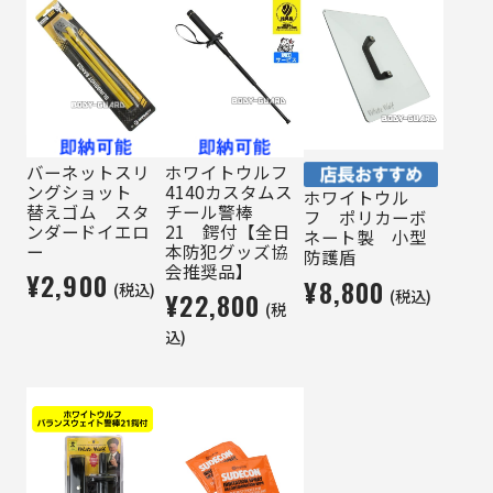
バーネットスリ
ホワイトウルフ
ングショット
4140カスタムス
ホワイトウル
替えゴム スタ
チール警棒
フ ポリカーボ
ンダードイエロ
21 鍔付【全日
ネート製 小型
ー
本防犯グッズ協
防護盾
会推奨品】
¥2,900
¥8,800
(税込)
(税込)
¥22,800
(税
込)