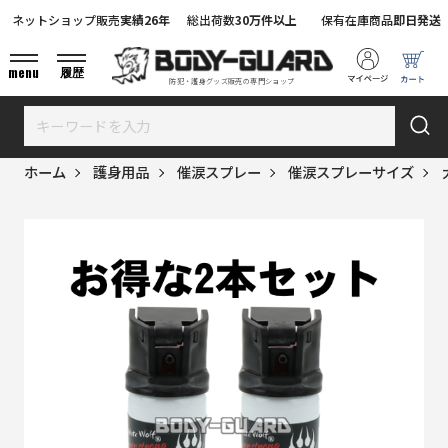
ネットショップ販売
実績26年
総出荷数
30万件以上
保有在庫商品
即日発送
menu
履歴
防犯・護身グッズ販売の専門ショップ
ホーム
護身用品
催涙スプレー
催涙スプレーサイズ