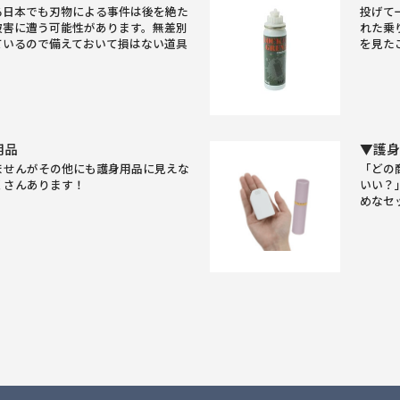
る日本でも刃物による事件は後を絶た
投げて
被害に遭う可能性があります。無差別
れた乗
ているので備えておいて損はない道具
を見た
用品
▼護
ませんがその他にも護身用品に見えな
「どの
くさんあります！
いい？
めなセ