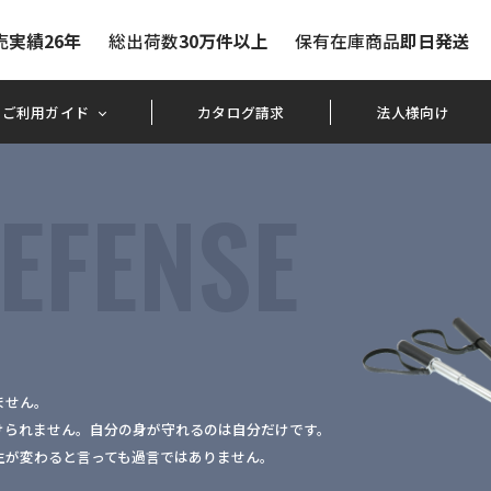
売
実績26年
総出荷数
30万件以上
保有在庫商品
即日発送
ご利用ガイド
カタログ請求
法人様向け
EFENSE
ません。
けられません。自分の身が守れるのは自分だけです。
生が変わると言っても過言ではありません。