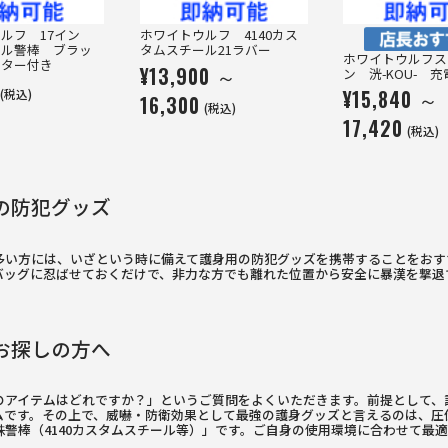
ルフ 17イン
ホワイトウルフ 4140カス
Previous
Next
ール警棒 ブラッ
タムスチール21ラバー
ホワイトウルフス
スター付き
¥13,900 ～
ン 洸-KOU- 
¥15,840 ～
(税込)
16,300
(税込)
17,420
(税込)
の防犯グッズ
多い方には、いざという時に備えて護身用の防犯グッズを携帯することをおす
バッグに忍ばせておくだけで、非力な方でも離れた位置から安全に暴漢を撃退
お探しの方へ
のアイテムはどれですか？」というご質問をよくいただきます。前提として、
ムです。その上で、威嚇・防衛効果として最強の護身グッズと言えるのは、圧
警棒（4140カスタムスチール等）」です。ご自身の使用環境に合わせて最