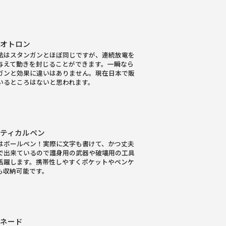
イオトロン
法はスタンガンとほぼ同じですが、連続放電を
与えて動きを封じることができます。一瞬なら
ガンと効果に違いはありません。現在日本で販
いるところはないと思われます。
ティカルペン
はボールペン！実際に文字も書けて、かつ丈夫
で出来ているので護身用の武器や破壊用の工具
活躍します。携帯性しやすくポケットやペンケ
も収納可能です。
レネード