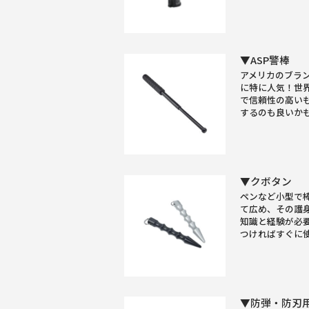
▼ASP警棒
アメリカのブラン
に特に人気！世
で信頼性の高い
するのも良いか
▼クボタン
ペンなど小型で
て広め、その護
知識と経験が必
つければすぐに
▼防弾・防刃