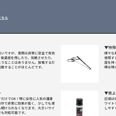
こちら
▼特
強いですが、実際は非常に安全で有効
様々な
。後遺症を残したり、気絶させたり、
使用す
ようなことはありません。放電するだ
度を持
退散することがほとんどです。
棒は特
ー
▼熊
すだけでOK！特に女性に人気の護身
近頃は
操作で非常に効果が高く、少しでも液
ワイト
も開けられなくなります。大きいサイ
しやす
でも対処可能です。