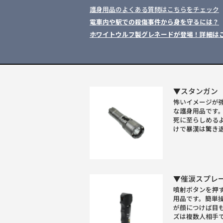
護身用品のよくある質問はこちらをチェック
電車内や駅での殺傷事件から身を守るには？
ホワイトウルフ製グレネードが登場！詳細は
▼スタンガン
怖いイメージが
な護身用品です
死に至らしめる
けで暴漢は驚き
▼催涙スプレ
噴射ボタンを押
用品です。簡単
が顔につけば目
ズは複数人相手