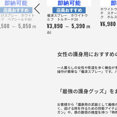
ホワイトウ
チ スチ
よけスプレー ホワイト
催涙スプレー ホワイトウ
ク ホル
ルフ ベアシールド60
ルフ トルネード20
¥6,980
,500 ～ 5,050
¥3,890 ～ 5,390
(税
(税
込)
女性の護身用におすすめ
一人暮らしの女性や夜道を歩く機会が
操作が簡単な「催涙スプレー」です。
「最強の護身グッズ」を
お客様から「護身用の武器として最強
く、逃げる隙を作るための防衛アイテ
ガン」や、鉄の数倍の強度を持つ「特殊