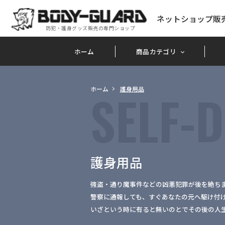
ネットショップ販
防犯・護身グッズ販売の専門ショップ
ホーム
商品カテゴリ
SELF-
D
ホーム
護身用品
護身用品
強盗・通り魔事件などの凶悪犯罪が後を絶ち
警察に通報しても、すぐあなたの元へ駆け付
いざという時に有ると無いのとでその後の人