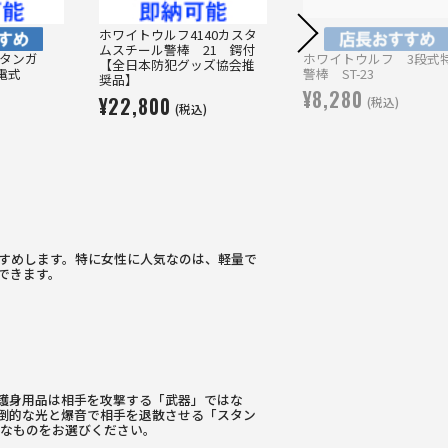
ホワイトウルフ4140カスタ
ムスチール警棒 21 鍔付
タンガ
ホワイトウルフ 3段式
【全日本防犯グッズ協会推
充電式
警棒 ST-23
奨品】
¥8,280
¥22,800
(税込)
(税込)
すめします。特に女性に人気なのは、軽量で
できます。
護身用品は相手を攻撃する「武器」ではな
倒的な光と爆音で相手を退散させる「スタン
適なものをお選びください。