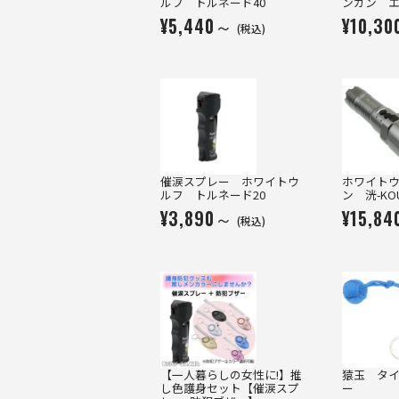
ルフ トルネード40
ンガン エ
¥5,440～
¥10,3
(税込)
催涙スプレー ホワイトウ
ホワイト
ルフ トルネード20
ン 洸-KO
¥3,890～
¥15,8
(税込)
【一人暮らしの女性に!】推
猿玉 タイ
し色護身セット【催涙スプ
ー