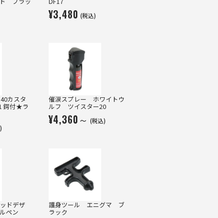
ド ブラッ
DF17
¥3,480
(税込)
40カスタ
催涙スプレー ホワイトウ
1 鍔付★ラ
ルフ ツイスター20
¥4,360～
(税込)
)
ッドデザ
護身ツール エニグマ ブ
カルペン
ラック