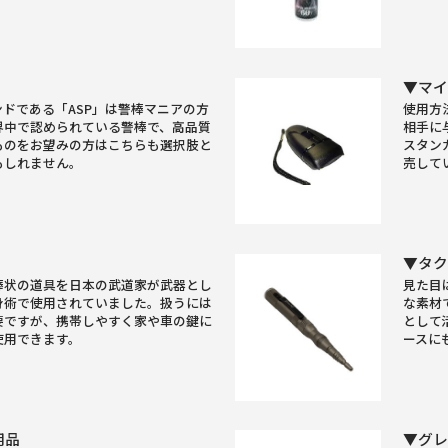
▼マ
ドである「ASP」は警棒マニアの方
使用方
界中で認められている警棒で、高品質
相手に
ものをお望みの方はこちらも選択肢と
スタン
もしれません。
売して
▼タク
棒状の道具を日本の武道家が武器とし
見た目
身術で使用されていました。扱うには
な素材
要ですが、携帯しやすく家や車の鍵に
として
使用できます。
ースに
用品
▼グ