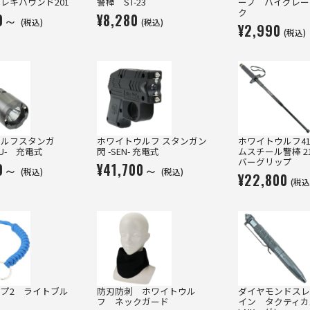
レキハウンド201
警棒 ST-23
ーブ ハイグレー
ク
00～
¥8,280
(税込)
(税込)
¥2,990
(税込)
ウルフスタンガ
ホワイトウルフ スタンガン
ホワイトウルフ41
U- 充電式
閃 -SEN- 充電式
ムスチール警棒 2
バーグリップ
40～
¥41,700～
(税込)
(税込)
¥22,800
(税込
プ2 ライトブル
防刃防刺 ホワイトウル
ダイヤモンドスレ
フ ネックガード
イン タクティ