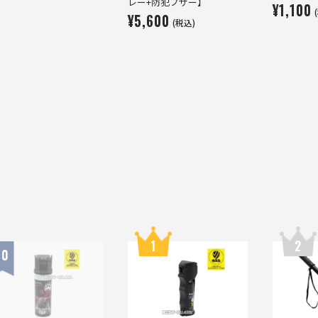
レー+防犯ブザー】
¥1,100
¥5,600
(税込)
1
2
10