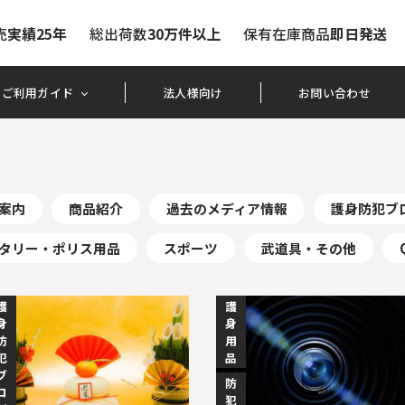
売
実績25年
総出荷数
30万件以上
保有在庫商品
即日発送
ご利用ガイド
法人様向け
お問い合わせ
案内
商品紹介
過去のメディア情報
護身防犯ブ
タリー・ポリス用品
スポーツ
武道具・その他
護
護
身
身
防
用
犯
品
ブ
防
ロ
犯