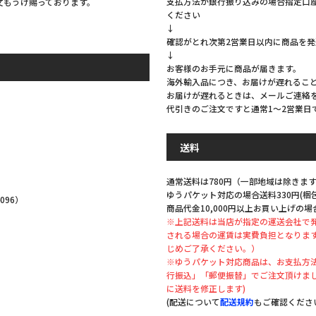
支払方法が銀行振り込みの場合指定口
注文もうけ賜っております。
ください
↓
確認がとれ次第2営業日以内に商品を
↓
お客様のお手元に商品が届きます。
海外輸入品につき、お届けが遅れるこ
お届けが遅れるときは、メールご連絡
代引きのご注文ですと通常1～2営業日
。
送料
通常送料は780円（一部地域は除きます
ゆうパケット対応の場合送料330円(
096）
商品代金10,000円以上お買い上げの場
※上記送料は当店が指定の運送会社で
される場合の運賃は実費負担となりま
じめご了承ください。）
※ゆうパケット対応商品は、お支払方法
行振込」「郵便振替」でご注文頂けま
。
に送料を修正します)
(配送について
配送規約
もご確認くださ