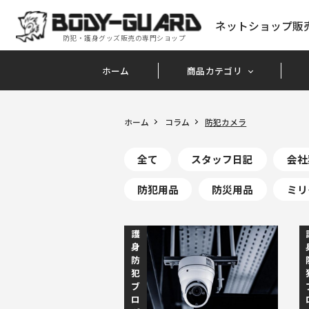
ネットショップ販
防犯・護身グッズ販売の専門ショップ
ホーム
商品カテゴリ
ホーム
コラム
防犯カメラ
全て
スタッフ日記
会社
防犯用品
防災用品
ミリ
護
身
防
犯
ブ
ロ