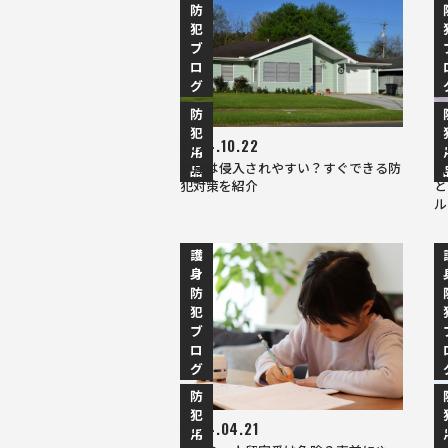
防
犯
ブ
ロ
グ
防
犯
2024.10.22
2
用
平屋は侵入されやすい？すぐできる防
隣
品
犯対策を紹介
と
ル
護
身
防
犯
ブ
ロ
グ
防
犯
2024.04.21
2
用