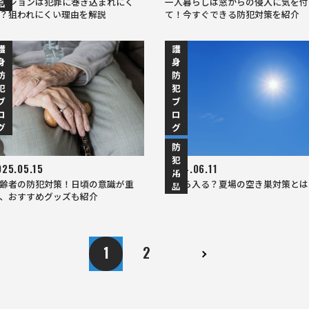
ンションは犯罪に巻き込まれにく
一人暮らしは窓からの侵入に気を付
品
？狙われにくい理由を解説
て！今すぐできる防犯対策を紹介
護
護
身
身
防
防
犯
犯
ブ
ブ
ロ
ロ
グ
グ
防
犯
025.05.15
2024.06.11
用
齢者の防犯対策！日頃の意識が重
窓から入る？夏場の空き巣対策とは
品
、おすすめグッズも紹介
1
2