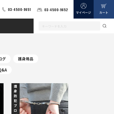
03-4500-9651
03-4500-9652
マイページ
カート
ログ
護身用品
Q&A
護
身
防
犯
ブ
ロ