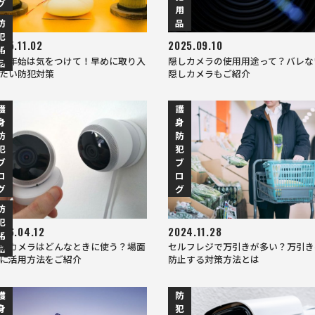
グ
用
防
品
犯
025.11.02
2025.09.10
用
末年始は気をつけて！早めに取り入
隠しカメラの使用用途って？バレな
品
たい防犯対策
隠しカメラもご紹介
護
護
身
身
防
防
犯
犯
ブ
ブ
ロ
ロ
グ
グ
防
犯
026.04.12
2024.11.28
用
型カメラはどんなときに使う？場面
セルフレジで万引きが多い？万引き
品
に活用方法をご紹介
防止する対策方法とは
護
防
身
犯