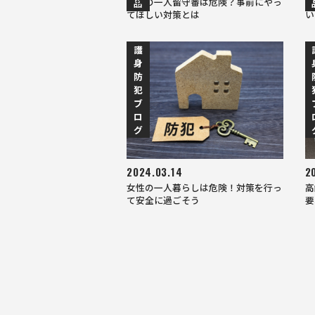
子供の一人留守番は危険？事前にやっ
マ
品
てほしい対策とは
い
護
身
防
犯
ブ
ロ
グ
2024.03.14
2
女性の一人暮らしは危険！対策を行っ
高
て安全に過ごそう
要
次へ