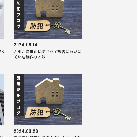
防
犯
ブ
ロ
グ
2024.09.14
犯
万引きは事前に防げる？被害にあいに
くい店舗作りとは
護
身
防
犯
ブ
ロ
グ
2024.03.20