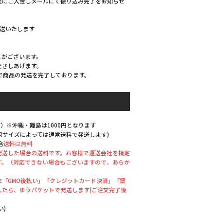
座にご入金しメールにて振り込み完了をお知らせ
発送いたします
とがございます。
をさしあげます。
で商品の発送を完了しております。
）※沖縄・離島は1000円となります
梱包サイズによっては通常送料で発送します)
合
送料は無料
発送した場合の送料です。お客様で運送会社を指定
す。（対応できない場合もございますので、あらか
「GMO後払い」「クレジットカード決済」「銀
したら、ゆうパケットで発送します(ご注文完了後
い)