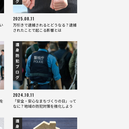
グ
2025.08.11
い
万引きで逮捕されるとどうなる？逮捕
されたことで起こる影響とは
護
身
防
犯
ブ
ロ
グ
2024.10.11
を
「安全・安心なまちづくりの日」って
なに？地域の防犯対策を強化しよう
護
身