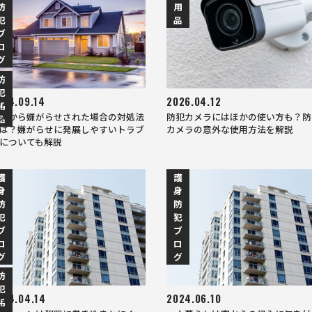
防
用
犯
品
ブ
ロ
グ
防
犯
024.09.14
2026.04.12
用
人から嫌がらせされた場合の対処法
防犯カメラにはほかの使い方も？防
品
は？嫌がらせに発展しやすいトラブ
カメラの意外な使用方法を解説
についても解説
護
護
身
身
防
防
犯
犯
ブ
ブ
ロ
ロ
グ
グ
防
犯
024.04.14
2024.06.10
用