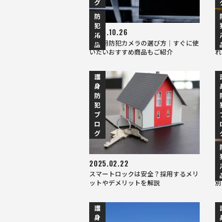
グ
防
犯
2025.10.26
2
用
室内用防犯カメラの選び方｜すぐに使
年
品
いたいおすすめ商品もご紹介
れ
護
身
防
犯
ブ
ロ
グ
2025.02.22
2
スマートロックは安全？採用するメリ
小
ットやデメリットを解説
別
護
身