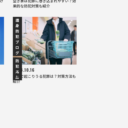
け
空き家は犯罪に巻き込まれやすい？効
果的な防犯対策も紹介
護
身
防
犯
ブ
ロ
グ
防
犯
2024.10.16
用
店舗で起こりうる犯罪は？対策方法も
品
紹介