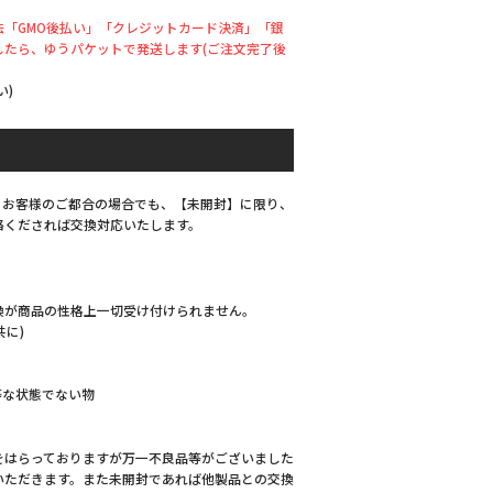
「GMO後払い」「クレジットカード決済」「銀
したら、ゆうパケットで発送します(ご注文完了後
い)
、お客様のご都合の場合でも、【未開封】に限り、
絡くだされば交換対応いたします。
換が商品の性格上一切受け付けられません。
共に)
等な状態でない物
をはらっておりますが万一不良品等がございました
いただきます。また未開封であれば他製品との交換