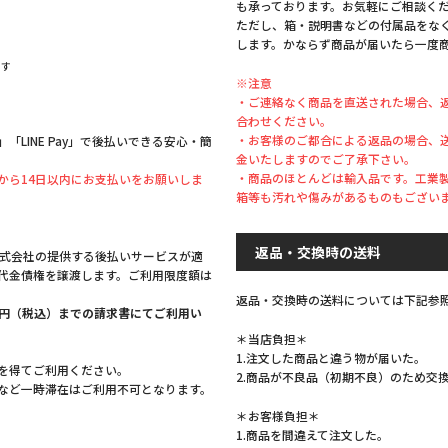
も承っております。お気軽にご相談く
ただし、箱・説明書などの付属品をな
します。かならず商品が届いたら一度
ます
※注意
・ご連絡なく商品を直送された場合、
合わせください。
・お客様のご都合による返品の場合、
LINE Pay」で後払いできる安心・簡
金いたしますのでご了承下さい。
・商品のほとんどは輸入品です。工業
から14日以内にお支払いをお願いしま
箱等も汚れや傷みがあるものもござい
返品・交換時の送料
株式会社の提供する後払いサービスが適
代金債権を譲渡します。ご利用限度額は
返品・交換時の送料については下記参
,999円（税込）までの請求書にてご利用い
＊当店負担＊
1.注文した商品と違う物が届いた。
を得てご利用ください。
2.商品が不良品（初期不良）のため交
など一時滞在はご利用不可となります。
＊お客様負担＊
1.商品を間違えて注文した。