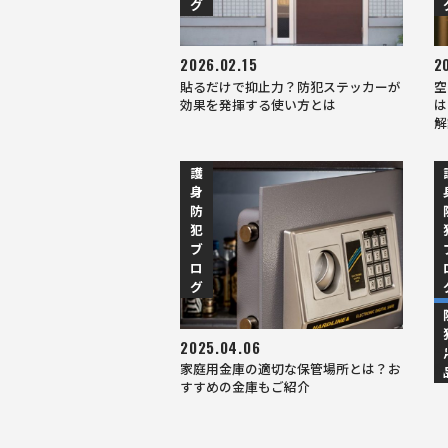
グ
2026.02.15
2
貼るだけで抑止力？防犯ステッカーが
空
効果を発揮する使い方とは
は
解
護
身
防
犯
ブ
ロ
グ
2025.04.06
2
家庭用金庫の適切な保管場所とは？お
窓
すすめの金庫もご紹介