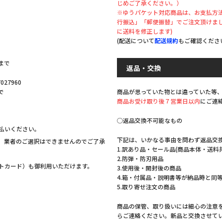
じめご了承ください。）
※ゆうパケット対応商品は、お支払方法
行振込」「郵便振替」でご注文頂けま
。
に送料を修正します)
(配送について
配送規約
もご確認くださ
まで
返品・交換
27960
商品が思っていた物とは違っていた等
で
商品お受け取り後７営業日以内
にご連
◯返品交換不可能なもの
払いください。
下記は、いかなる事由を問わず返品交
。業者のご選択はできませんのでご了承
1.訳あり品・セール品(商品本体・送料
2.防弾・防刃用品
ットカード）も御利用いただけます。
3.使用後・開封後の商品
4.箱・付属品・説明書等が納品時と同
5.取り寄せ注文の商品
商品の保管、取り扱いには細心の注意
らご連絡ください。新品と交換させて