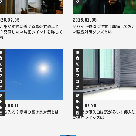
グ
グ
026.02.09
2026.02.05
き巣が絶対に避ける家の共通点と
闇バイト強盗に注意！準備しておき
？見直したい防犯ポイントを詳しく
い強盗対策グッズとは
説
護
護
身
身
防
防
犯
犯
ブ
ブ
ロ
ロ
グ
グ
防
防
犯
犯
024.06.11
2025.07.28
用
用
から入る？夏場の空き巣対策とは
空き巣の侵入口は窓が多い！侵入防
品
品
に役立つグッズは