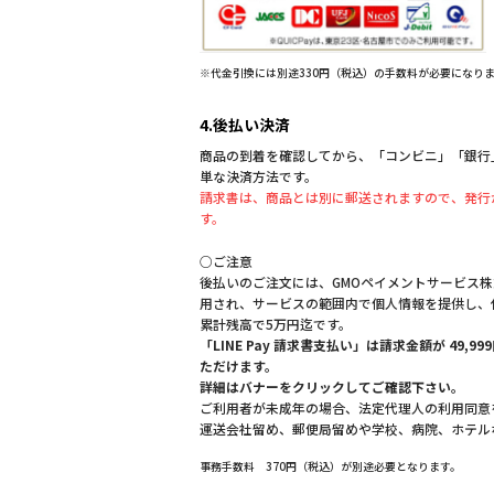
※代金引換には別途330円（税込）の手数料が必要になり
4.後払い決済
商品の到着を確認してから、「コンビニ」「銀行」「
単な決済方法です。
請求書は、商品とは別に郵送されますので、発行
す。
○ご注意
後払いのご注文には、GMOペイメントサービス
用され、サービスの範囲内で個人情報を提供し、
累計残高で5万円迄です。
「LINE Pay 請求書支払い」は請求金額が 49
ただけます。
詳細はバナーをクリックしてご確認下さい。
ご利用者が未成年の場合、法定代理人の利用同意
運送会社留め、郵便局留めや学校、病院、ホテル
事務手数料 370円（税込）が別途必要となります。