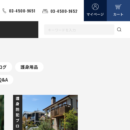
03-4500-9651
03-4500-9652
マイページ
カート
ログ
護身用品
Q&A
護
身
防
犯
ブ
ロ