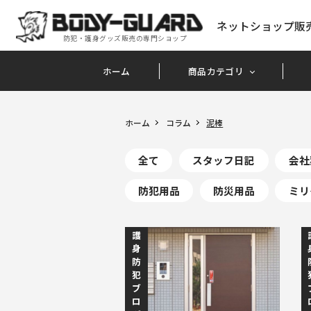
ネットショップ販
防犯・護身グッズ販売の専門ショップ
ホーム
商品カテゴリ
ホーム
コラム
泥棒
全て
スタッフ日記
会社
防犯用品
防災用品
ミリ
護
身
防
犯
ブ
ロ