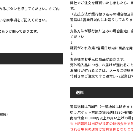
弊社でご注文を確認いたしましたら、
す。
れるボタンを押してください。かご内
（支払方法が銀行振り込みの場合振込
通常は1営業日以内にお送りしておりま
い必要事項をご記入ください。
↓
支払方法が銀行振り込みの場合指定口
注文もうけ賜っております。
ください
↓
確認がとれ次第2営業日以内に商品を
↓
お客様のお手元に商品が届きます。
海外輸入品につき、お届けが遅れるこ
お届けが遅れるときは、メールご連絡
代引きのご注文ですと通常1～2営業日
。
送料
通常送料は780円（一部地域は除きます
ゆうパケット対応の場合送料330円(
096）
商品代金10,000円以上お買い上げの場
※上記送料は当店が指定の運送会社で
される場合の運賃は実費負担となりま