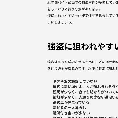
近年闇バイト経由での強盗事件が多発してい
をしっかりと行う必要があります。
特に狙われやすい一戸建て住宅で暮らしてい
うにしましょう。
強盗に狙われやす
強盗は犯行を成功させるために、どの家が狙
を行う必要があるのです。以下に強盗に狙わ
ドアや窓の施錠していない
周辺に高い塀や木、人が隠れられそう
照明が少なく、夜でも明かりがついて
街灯が少なく、人通りの少ない道沿い
高級車が停まっている
高齢者の一人暮らし
近所付き合いが少ない
窓やドアが多く侵入経路が確保しやす