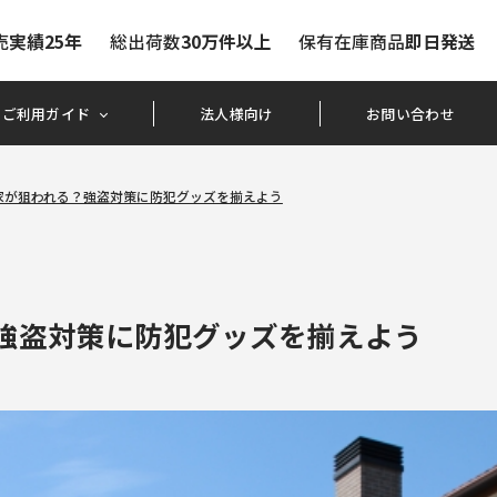
売
実績25年
総出荷数
30万件以上
保有在庫商品
即日発送
ご利用ガイド
法人様向け
お問い合わせ
家が狙われる？強盗対策に防犯グッズを揃えよう
強盗対策に防犯グッズを揃えよう