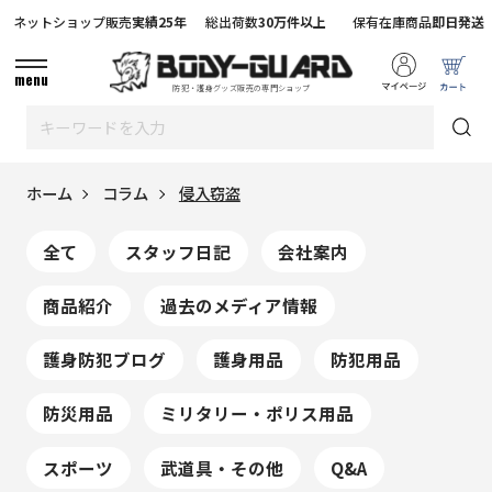
ネットショップ販売
実績25年
総出荷数
30万件以上
保有在庫商品
即日発送
menu
防犯・護身グッズ販売の専門ショップ
ホーム
コラム
侵入窃盗
全て
スタッフ日記
会社案内
商品紹介
過去のメディア情報
護身防犯ブログ
護身用品
防犯用品
防災用品
ミリタリー・ポリス用品
スポーツ
武道具・その他
Q&A