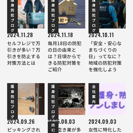
身
身
身
防
防
防
犯
犯
犯
ブ
ブ
ブ
ロ
ロ
ロ
グ
グ
グ
2024.11.28
2024.11.18
2024.10.11
セルフレジで万
毎月18日の防犯
「安全・安心な
引きが多い？万
の日の由来と
まちづくりの
引きを防止する
は？日頃からで
日」ってなに？
対策方法とは
きる防犯対策を
地域の防犯対策
ご紹介
を強化しよう
護
護
会
身
身
社
防
防
案
犯
犯
内
ブ
ブ
ロ
ロ
グ
グ
2024.09.26
2025.08.03
2024.09.03
防
ピッキングされ
秋に空き巣が多
女性に特化した
犯