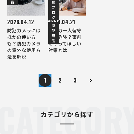
品
犯
用
ブ
品
ロ
グ
2026.04.12
2024.04.21
防
防犯カメラには
子供の一人留守
犯
用
ほかの使い方
番は危険？事前
品
も？防犯カメラ
にやってほしい
の意外な使用方
対策とは
法を解説
1
2
3
CATEGOR
カテゴリから探す