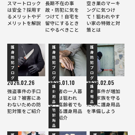
スマートロック
長期不在の事
空き巣のマーキ
は安全？採用す
故・防犯に気を
ングに気つけ
るメリットやデ
つけて！自宅を
て！狙われやす
メリットを解説
留守にするとき
い家の特徴と対
にやるべきこと
策とは
護
護
護
身
身
身
防
防
防
犯
犯
犯
ブ
ブ
ブ
ロ
ロ
ロ
グ
グ
グ
2026.02.26
2025.01.10
2026.02.05
護
護
強盗事件の手口
高齢者の一人暮
強盗事件が増加
身
身
用
用
とは？被害にあ
らしは狙われ
中！家族を守る
品
品
わないための防
る？高齢者でも
ために護身用品
防
犯対策をご紹介
使える護身用品
を準備しよう
犯
をご紹介
用
品
護
護
護