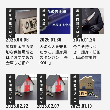
護
護
護
身
身
身
防
用
防
犯
品
犯
ブ
ブ
ロ
ロ
グ
グ
2025.04.06
2025.01.30
2025.01.24
家庭用金庫の適
大切な人を守る
今こそ持つべ
切な保管場所と
ために。護身用
き！護身・防犯
は？おすすめの
スタンガン「洸-
用品の重要性
金庫もご紹介
KOU-」
護
護
護
身
身
身
防
防
防
犯
犯
犯
ブ
ブ
ブ
ロ
ロ
ロ
グ
グ
グ
2025.02.22
2025.02.07
2025.01.19