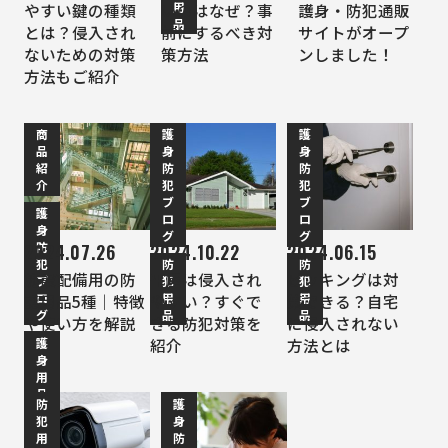
用
やすい鍵の種類
いのはなぜ？事
護身・防犯通販
品
とは？侵入され
前にするべき対
サイトがオープ
ないための対策
策方法
ンしました！
方法もご紹介
商
護
護
品
身
身
紹
防
防
介
犯
犯
ブ
ブ
護
ロ
ロ
身
グ
グ
防
2024.07.26
2024.10.22
2024.06.15
犯
防
防
施設配備用の防
平屋は侵入され
ピッキングは対
ブ
犯
犯
ロ
用
用
護用品5種｜特徴
やすい？すぐで
策できる？自宅
グ
品
品
や使い方を解説
きる防犯対策を
に侵入されない
護
紹介
方法とは
身
用
品
防
護
犯
身
防
用
防
犯