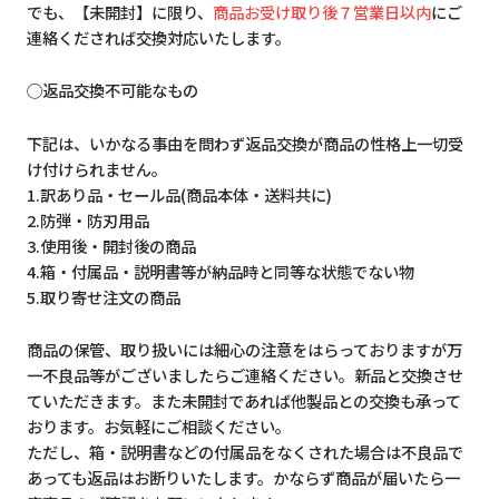
でも、【未開封】に限り、
商品お受け取り後７営業日以内
にご
連絡くだされば交換対応いたします。
◯返品交換不可能なもの
下記は、いかなる事由を問わず返品交換が商品の性格上一切受
け付けられません。
1.訳あり品・セール品(商品本体・送料共に)
2.防弾・防刃用品
3.使用後・開封後の商品
4.箱・付属品・説明書等が納品時と同等な状態でない物
5.取り寄せ注文の商品
商品の保管、取り扱いには細心の注意をはらっておりますが万
一不良品等がございましたらご連絡ください。新品と交換させ
ていただきます。また未開封であれば他製品との交換も承って
おります。お気軽にご相談ください。
ただし、箱・説明書などの付属品をなくされた場合は不良品で
あっても返品はお断りいたします。かならず商品が届いたら一