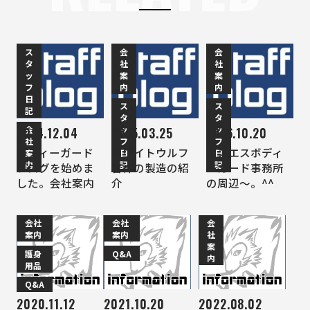
ス
会
会
タ
社
社
ッ
案
案
フ
内
内
日
ス
ス
記
タ
タ
会
ッ
ッ
2014.12.04
2015.03.25
2016.10.20
社
フ
フ
ボディーガード
ホワイトウルフ
エスエスボディ
案
日
日
内
記
記
ブログを始めま
警棒の製造の紹
ーガード事務所
した。会社案内
介
の周辺～。^^
会社
会社
会
案内
案内
社
案
護身
Q&A
内
用品
Q&A
2020.11.12
2021.10.20
2022.08.02