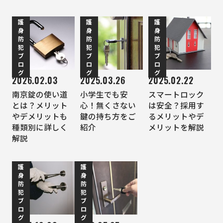
護
護
護
身
身
身
防
防
防
犯
犯
犯
ブ
ブ
ブ
ロ
ロ
ロ
グ
グ
グ
2026.02.03
2025.03.26
2025.02.22
南京錠の使い道
小学生でも安
スマートロック
とは？メリット
心！無くさない
は安全？採用す
やデメリットも
鍵の持ち方をご
るメリットやデ
種類別に詳しく
紹介
メリットを解説
解説
護
護
身
身
防
防
犯
犯
ブ
ブ
ロ
ロ
グ
グ