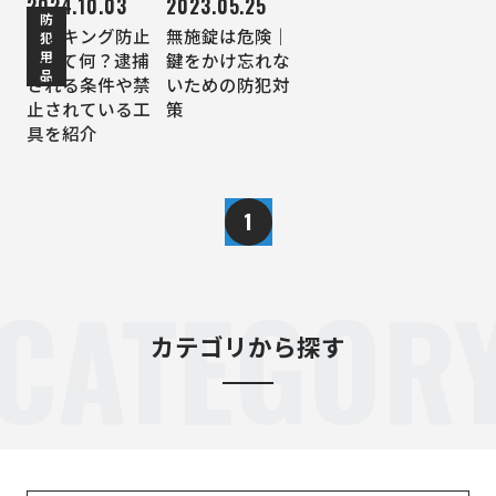
2024.10.03
2023.05.25
防
ピッキング防止
無施錠は危険｜
犯
用
法って何？逮捕
鍵をかけ忘れな
品
される条件や禁
いための防犯対
止されている工
策
具を紹介
1
CATEGOR
カテゴリから探す