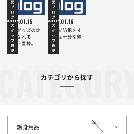
犯
犯
ブ
ブ
ロ
ロ
グ
グ
2015.01.15
2015.01.16
ス
ス
防犯グッズの定
警棒で防犯をす
タ
タ
ッ
ッ
番になれる
る際は十分な練
フ
フ
か！？警棒。
習も
日
日
記
記
CATEGOR
カテゴリから探す
護身用品