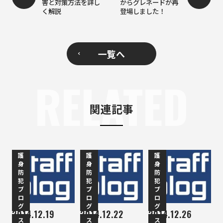
害と対策方法を詳し
からグレネードが再
く解説
登場しました！
一覧へ
RELATED
関連記事
護
護
護
身
身
身
防
防
防
犯
犯
犯
ブ
ブ
ブ
ロ
ロ
ロ
グ
グ
グ
2014.12.19
2014.12.22
2014.12.26
ス
ス
ス