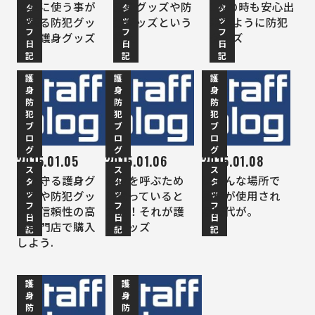
簡単に使う事が
護身グッズや防
1人の時も安心出
タ
タ
タ
ッ
ッ
ッ
出来る防犯グッ
犯グッズという
来るように防犯
フ
フ
フ
ズ、護身グッズ
備え
グッズ
日
日
日
記
記
記
護
護
護
身
身
身
防
防
防
犯
犯
犯
ブ
ブ
ブ
ロ
ロ
ロ
グ
グ
グ
2015.01.05
2015.01.06
2015.01.08
ス
ス
ス
命を守る護身グ
助けを呼ぶため
いろんな場所で
タ
タ
タ
ッ
ッ
ッ
ッズや防犯グッ
に持っていると
警棒が使用され
フ
フ
フ
ズは信頼性の高
安心！それが護
る時代が。
日
日
日
い専門店で購入
身グッズ
記
記
記
しよう.
護
護
身
身
防
防