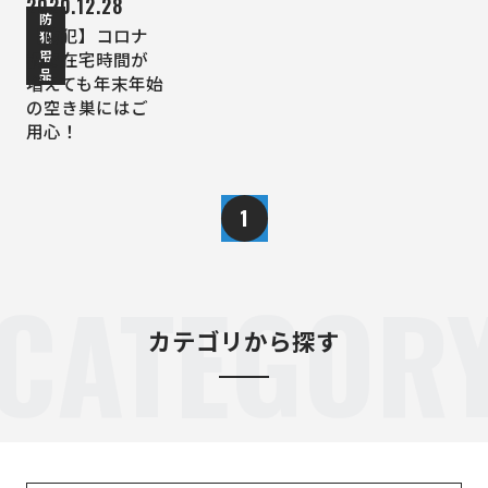
2020.12.28
防
【防犯】コロナ
犯
用
禍で在宅時間が
品
増えても年末年始
の空き巣にはご
用心！
1
CATEGOR
カテゴリから探す