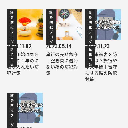
護
護
護
身
身
身
防
防
防
犯
犯
犯
ブ
ブ
ブ
ロ
ロ
ロ
グ
グ
グ
2025.11.02
2023.05.14
2022.11.23
防
防
年末年始は気を
旅行の長期留守
空き巣被害を防
犯
犯
用
用
つけて！早めに
｜空き巣に遭わ
ぐには？旅行や
品
品
取り入れたい防
ない為の防犯対
年末年始｜留守
犯対策
策
にする時の防犯
対策
護
身
防
犯
ブ
ロ
グ