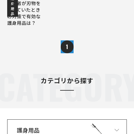
犯罪者が刃物を
身
用
もっていたとき
品
の対策で有効な
護身用品は？
1
CATEGOR
カテゴリから探す
護身用品