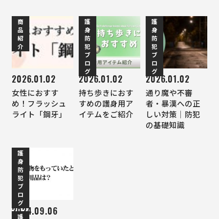
商
護
護
品
身
身
紹
防
防
介
犯
犯
ブ
ブ
ロ
ロ
グ
グ
2026.01.02
2026.01.02
2026.01.02
女性におすす
持ち歩きにおす
通り魔や不審
め！フラッシュ
すめの護身用ア
者・暴漢への正
ライト「鋼牙」
イテムをご紹介
しい対策｜防犯
の基礎知識
護
身
防
犯
ブ
ロ
グ
2024.09.06
護