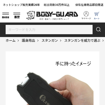
ネットショップ販売
実績26年
総出荷数
30万件以上
保有在庫商品
即日発送
menu
履歴
防犯・護身グッズ販売の専門ショップ
ホーム
護身用品
スタンガン
スタンガンを威力で選ぶ