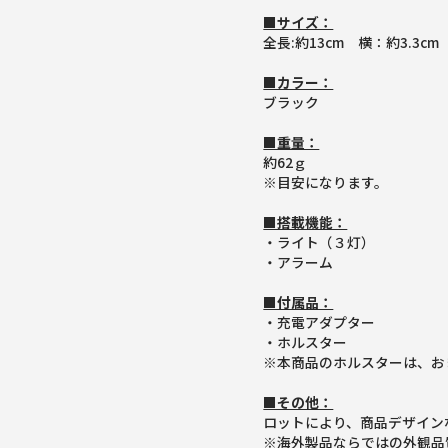
■サイズ：
全長:約13cm 横：約3.3cm
■カラー：
ブラック
■重量：
約62ｇ
※目安になります。
■搭載機能：
・ライト（３灯）
・アラーム
■付属品：
・充電アダプター
・ホルスター
※本商品のホルスターは、お
■その他：
ロットにより、商品デザイン
※海外製品ならではの外観品