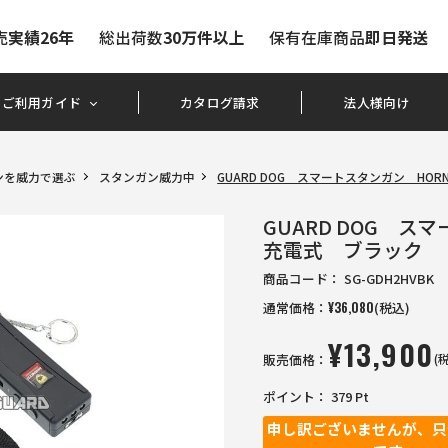
売
実績26年
総出荷数
30万件以上
保有在庫商品
即日発送
ご利用ガイド
カタログ請求
法人様向け
ンを威力で選ぶ
スタンガン威力中
GUARD DOG スマートスタンガン HOR
GUARD DOG ス
充電式 ブラック
商品コード：
SG-GDH2HVBK
通常価格：
¥
36,080
(税込)
¥
13,900
販売価格：
(
ポイント：
379
Pt
申し訳ございませんが、只