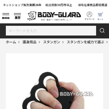
ネットショップ販売
実績26年
総出荷数
30万件以上
保有在庫商品
即日発送
menu
履歴
防犯・護身グッズ販売の専門ショップ
ホーム
護身用品
スタンガン
スタンガンを威力で選ぶ