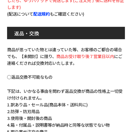
したら、ゆうパケットで発送します(ご注文完了後に送料を修正
します)
(配送について
配送規約
もご確認ください)
返品・交換
商品が思っていた物とは違っていた等、お客様のご都合の場合
でも、【未開封】に限り、
商品お受け取り後７営業日以内
にご
連絡くだされば交換対応いたします。
◯返品交換不可能なもの
下記は、いかなる事由を問わず返品交換が商品の性格上一切受
け付けられません。
1.訳あり品・セール品(商品本体・送料共に)
2.防弾・防刃用品
3.使用後・開封後の商品
4.箱・付属品・説明書等が納品時と同等な状態でない物
5.取り寄せ注文の商品