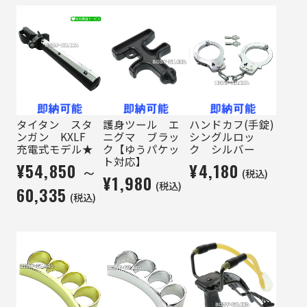
タイタン スタ
護身ツール エ
ハンドカフ(手錠)
ンガン KXLF
ニグマ ブラッ
シングルロッ
充電式モデル★
ク【ゆうパケッ
ク シルバー
ト対応】
¥54,850 ～
¥4,180
(税込)
¥1,980
(税込)
60,335
(税込)