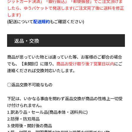
ジットカード決済」「銀行振込」「郵便振替」でご注文頂けま
したら、ゆうパケットで発送します(ご注文完了後に送料を修正
します)
(配送について
配送規約
もご確認ください)
返品・交換
商品が思っていた物とは違っていた等、お客様のご都合の場合
でも、【未開封】に限り、
商品お受け取り後７営業日以内
にご
連絡くだされば交換対応いたします。
◯返品交換不可能なもの
下記は、いかなる事由を問わず返品交換が商品の性格上一切受
け付けられません。
1.訳あり品・セール品(商品本体・送料共に)
2.防弾・防刃用品
3.使用後・開封後の商品