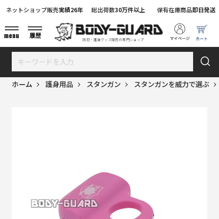
ネットショップ販売
実績26年
総出荷数
30万件以上
保有在庫商品
即日発送
menu
履歴
防犯・護身グッズ販売の専門ショップ
ホーム
護身用品
スタンガン
スタンガンを威力で選ぶ