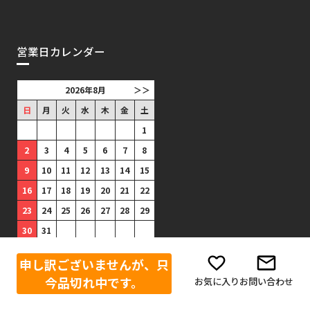
営業日カレンダー
2026年8月
＞＞
日
月
火
水
木
金
土
1
2
3
4
5
6
7
8
9
10
11
12
13
14
15
16
17
18
19
20
21
22
23
24
25
26
27
28
29
30
31
■
は出荷がありません。(祝日
申し訳ございませんが、只
は出荷あり)
今品切れ中です。
お気に入り
お問い合わせ