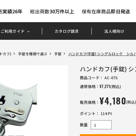
売
実績26年
総出荷数
30万件以上
保有在庫商品
即日発送
ご利用ガイド
カタログ請求
法人様向け
ドカフ)
手錠を種類で選ぶ
手錠
ハンドカフ(手錠) シングルロック シル
ハンドカフ(手錠) 
商品コード：
AC-07S
通常価格：
¥
7,271
(税込)
¥
4,180
販売価格：
(税込
ポイント：
114
Pt
数量