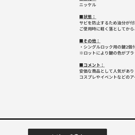
ニッケル
■状態：
サビを防止するため油分が付
ご使用時に軽く落としてから
■その他：
・シングルロック用の鍵2個
※ロットにより鍵の色がブラ
■コメント：
安価な商品として人気があり
コスプレやイベントなどのア