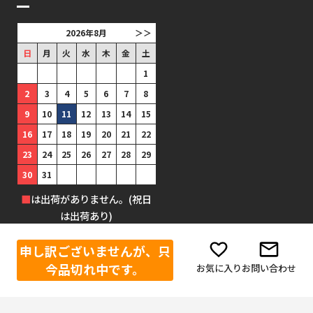
2026年8月
＞＞
日
月
火
水
木
金
土
1
2
3
4
5
6
7
8
9
10
11
12
13
14
15
16
17
18
19
20
21
22
23
24
25
26
27
28
29
30
31
■
は出荷がありません。(祝日
は出荷あり)
申し訳ございませんが、只
今品切れ中です。
お気に入り
お問い合わせ
©1999-2025 防犯グッズの販売店 ボディーガード 本店