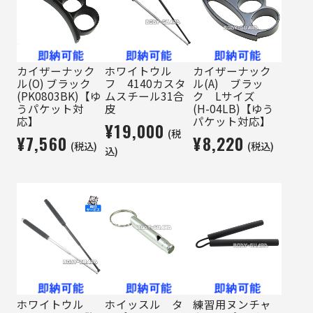
カイザーナック
ホワイトウル
カイザーナック
ル(O) ブラック
フ 4140カスタ
ル(A) ブラッ
(PK0803BK)【ゆ
ムスチール31合
ク Lサイズ
うパケット対
皮
(H-04LB)【ゆう
応】
パケット対応】
¥19,000
(税
¥7,560
¥8,220
(税込)
(税込)
込)
ホワイトウル
ホイッスル タ
練習用ヌンチャ