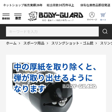
ネットショップ販売
実績26年
総出荷数
30万件以上
保有在庫商品
即日発送
menu
履歴
防犯・護身グッズ販売の専門ショップ
ホーム
スポーツ用品
スリングショット・ゴム銃
スリン