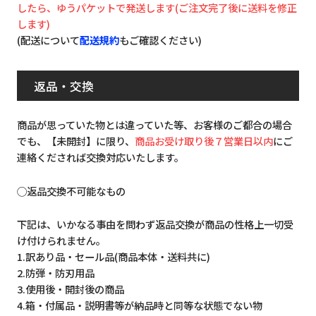
したら、ゆうパケットで発送します(ご注文完了後に送料を修正
します)
(配送について
配送規約
もご確認ください)
返品・交換
商品が思っていた物とは違っていた等、お客様のご都合の場合
でも、【未開封】に限り、
商品お受け取り後７営業日以内
にご
連絡くだされば交換対応いたします。
◯返品交換不可能なもの
下記は、いかなる事由を問わず返品交換が商品の性格上一切受
け付けられません。
1.訳あり品・セール品(商品本体・送料共に)
2.防弾・防刃用品
3.使用後・開封後の商品
4.箱・付属品・説明書等が納品時と同等な状態でない物