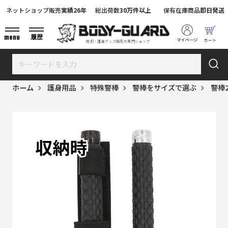
ネットショップ販売
実績26年
総出荷数
30万件以上
保有在庫商品
即日発送
menu
履歴
防犯・護身グッズ販売の専門ショップ
ホーム
護身用品
特殊警棒
警棒をサイズで選ぶ
警棒