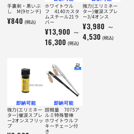
手裏剣・黒いぶ
ホワイトウル
強力(エリミネー
し M(9センチ)
フ 4140カスタ
ター)催涙スプレ
ムスチール21ラ
ー3/4オンス
¥840
(税込)
バー
¥3,980 ～
¥13,900 ～
4,530
(税込)
16,300
(税込)
強力(エリミネー
超軽量 7075ア
ター)催涙スプレ
ルミ特殊警棒
ー2オンスフリッ
ホワイトウルフ
プ
キーチェーン付
き