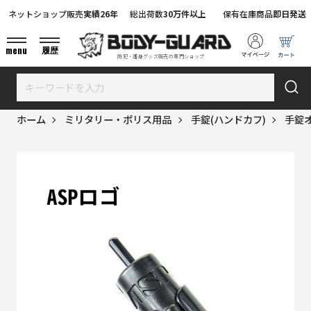
ネットショップ販売
実績26年
総出荷数
30万件以上
保有在庫商品
即日発送
menu
履歴
防犯・護身グッズ販売の専門ショップ
ホーム
ミリタリー・ポリス用品
手錠(ハンドカフ)
手錠