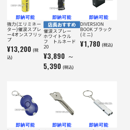
強力(エリミネー
DIVERSION
ター)催涙スプレ
BOOK ブラック
催涙スプレー
ー4オンスフリッ
(ミニ)
ホワイトウル
プ
フ トルネード
¥1,780
(税込)
20
¥13,200
(税
¥3,890 ～
込)
5,390
(税込)