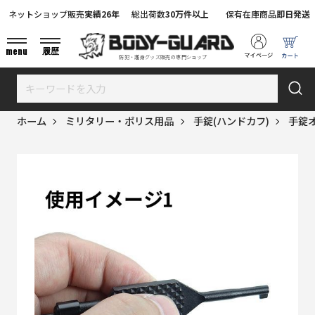
ネットショップ販売
実績26年
総出荷数
30万件以上
保有在庫商品
即日発送
menu
履歴
防犯・護身グッズ販売の専門ショップ
ホーム
ミリタリー・ポリス用品
手錠(ハンドカフ)
手錠