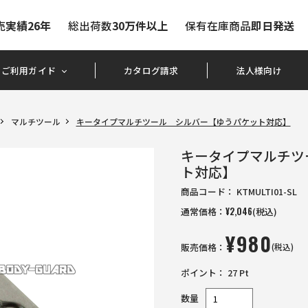
売
実績26年
総出荷数
30万件以上
保有在庫商品
即日発送
ご利用ガイド
カタログ請求
法人様向け
マルチツール
キータイプマルチツール シルバー【ゆうパケット対応】
キータイプマルチツ
ト対応】
商品コード：
KTMULTI01-SL
通常価格：
¥
2,046
(税込)
¥
980
販売価格：
(税込)
ポイント：
27
Pt
数量