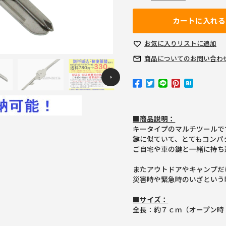
カートに入れる
お気に入り
リストに追加
商品についての
お問い合わ
Previous
■商品説明：
キータイプのマルチツールで
鍵に似ていて、とてもコンパ
ご自宅や車の鍵と一緒に持ち
またアウトドアやキャンプだ
災害時や緊急時のいざという
■サイズ：
全長：約７ｃｍ（オープン時：