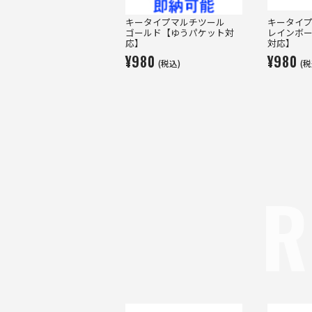
キータイプマルチツール
キータイ
ゴールド【ゆうパケット対
レインボ
応】
対応】
¥980
¥980
(税込)
(税
R