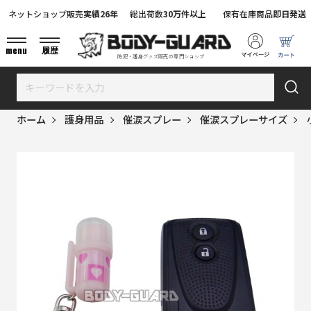
ネットショップ販売
実績26年
総出荷数
30万件以上
保有在庫商品
即日発送
menu
履歴
防犯・護身グッズ販売の専門ショップ
ホーム
護身用品
催涙スプレー
催涙スプレーサイズ