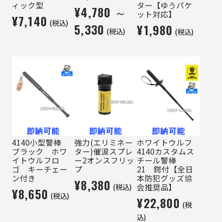
ィック型
ター【ゆうパケ
¥4,780 ～
ット対応】
¥7,140
(税込)
5,330
¥1,980
(税込)
(税込)
4140小型警棒
強力(エリミネー
ホワイトウルフ
ブラック ホワ
ター)催涙スプレ
4140カスタムス
イトウルフロ
ー2オンスフリッ
チール警棒
ゴ キーチェー
プ
21 鍔付【全日
ン付き
本防犯グッズ協
¥8,380
(税込)
会推奨品】
¥8,650
(税込)
¥22,800
(税
込)