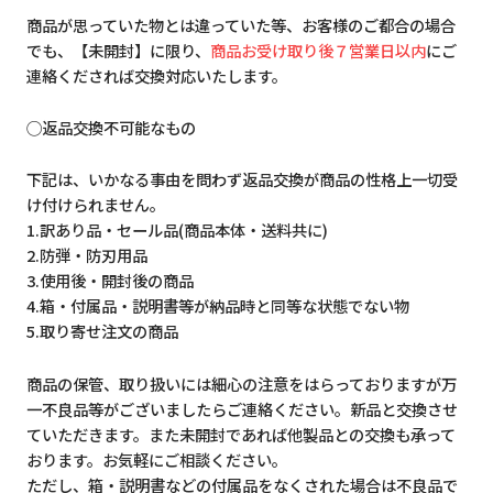
商品が思っていた物とは違っていた等、お客様のご都合の場合
でも、【未開封】に限り、
商品お受け取り後７営業日以内
にご
連絡くだされば交換対応いたします。
◯返品交換不可能なもの
下記は、いかなる事由を問わず返品交換が商品の性格上一切受
け付けられません。
1.訳あり品・セール品(商品本体・送料共に)
2.防弾・防刃用品
3.使用後・開封後の商品
4.箱・付属品・説明書等が納品時と同等な状態でない物
5.取り寄せ注文の商品
商品の保管、取り扱いには細心の注意をはらっておりますが万
一不良品等がございましたらご連絡ください。新品と交換させ
ていただきます。また未開封であれば他製品との交換も承って
おります。お気軽にご相談ください。
ただし、箱・説明書などの付属品をなくされた場合は不良品で