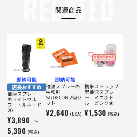
RELATED
関連商品
催涙スプレーの
携帯ストラップ
中和剤
型催涙スプレ
催涙スプレー
SUDECON 2個セ
ー ミニボト
ホワイトウル
ット
ル ピンク★
フ トルネード
20
¥2,640
¥1,530
(税込)
(税込)
¥3,890 ～
5,390
(税込)