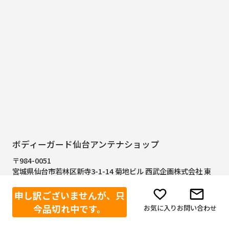
ボディーガード仙台アンテナショップ
〒984-0051
宮城県仙台市若林区新寺3-1-14 菊地ビル 西武企画株式会社 東
北支店内
営業時間 9:00～17:00
申し訳ございませんが、只
定休日 土曜日・日曜日・祝日
今品切れ中です。
お気に入り
お問い合わせ
※西武企画株式会社は株式会社エスエスボディーガードのグル
ープ会社です。