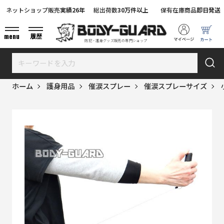
ネットショップ販売
実績26年
総出荷数
30万件以上
保有在庫商品
即日発送
menu
履歴
防犯・護身グッズ販売の専門ショップ
ホーム
護身用品
催涙スプレー
催涙スプレーサイズ