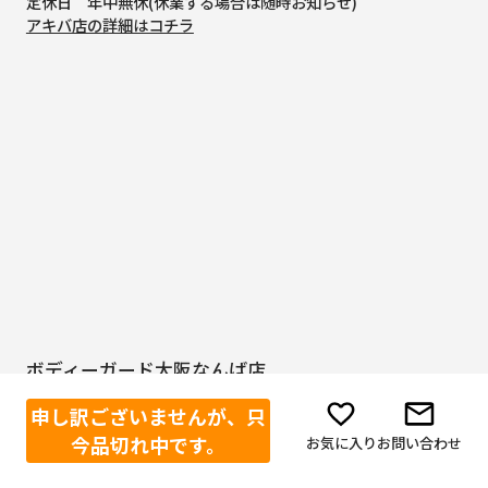
定休日 年中無休(休業する場合は随時お知らせ)
アキバ店の詳細はコチラ
ボディーガード大阪なんば店
〒542-0071
申し訳ございませんが、只
大阪府大阪市中央区道頓堀2-1-1
フルーツタワービル3F
今品切れ中です。
お気に入り
お問い合わせ
(TEL) 06-4400-0559
営業時間 11:00～19:30