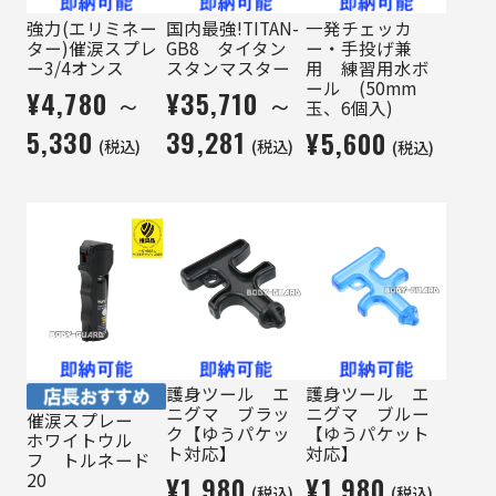
強力(エリミネー
国内最強!TITAN-
一発チェッカ
ター)催涙スプレ
GB8 タイタン
ー・手投げ兼
ー3/4オンス
スタンマスター
用 練習用水ボ
ール (50mm
¥4,780 ～
¥35,710 ～
玉、6個入)
5,330
39,281
¥5,600
(税込)
(税込)
(税込)
護身ツール エ
護身ツール エ
ニグマ ブラッ
ニグマ ブルー
催涙スプレー
ク【ゆうパケッ
【ゆうパケット
ホワイトウル
ト対応】
対応】
フ トルネード
20
¥1,980
¥1,980
(税込)
(税込)