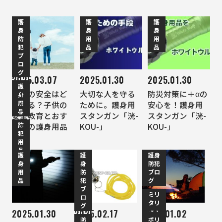
護
護
護
身
身
身
防
用
用
犯
品
品
ブ
ロ
グ
2025.03.07
2025.01.30
2025.01.30
護
子供の安全はど
大切な人を守る
防災対策に＋αの
身
用
う守る？子供の
ために。護身用
安心を！護身用
品
安全教育とおす
スタンガン「洸-
スタンガン「洸-
防
すめの護身用品
KOU-」
KOU-」
犯
用
品
護
護
護身
身
身
防犯
用
防
ブロ
品
犯
グ
ブ
ミリ
ロ
タリ
グ
ー・
2025.01.30
2025.02.17
2026.01.02
防
ポリ