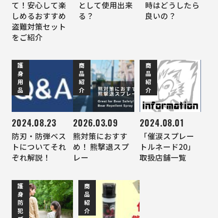
て！安心して楽
として使用出来
時はどうしたら
しめるおすすめ
る？
良いの？
盗難対策セット
をご紹介
護
商
商
身
品
品
用
紹
紹
品
介
介
2024.08.23
2026.03.09
2024.08.01
防刃・防弾ベス
熊対策におすす
「催涙スプレー
トについてそれ
め！ 熊撃退スプ
トルネード20」
ぞれ解説！
レー
取扱店舗一覧
護
商
身
品
防
紹
犯
介