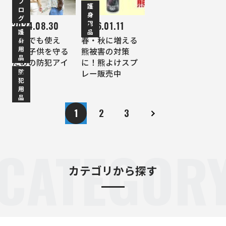
ブ
護
ロ
身
グ
用
2024.08.30
2026.01.11
護
品
女性でも使え
春・秋に増える
身
用
る！子供を守る
熊被害の対策
品
ための防犯アイ
に！熊よけスプ
防
テム
レー販売中
犯
用
品
1
2
3
CATEGOR
カテゴリから探す