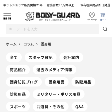
ネットショップ販売
実績25年
総出荷数
30万件以上
保有在庫商品
即日発送
menu
防犯・護身グッズ販売の専門ショップ
ホーム
コラム
護身用
全て
スタッフ日記
会社案内
商品紹介
過去のメディア情報
護身防犯ブログ
護身用品
防犯用品
防災用品
ミリタリー・ポリス用品
スポーツ
武道具・その他
Q&A