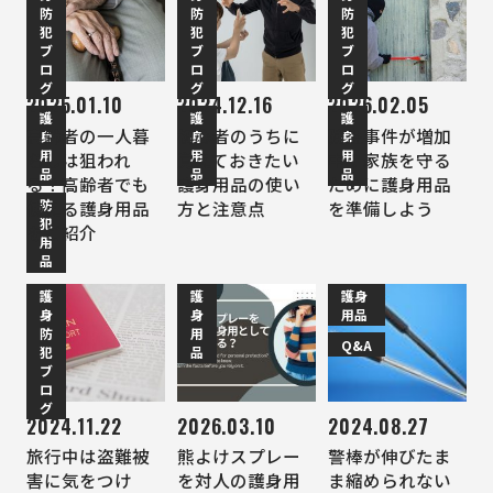
防
防
防
犯
犯
犯
ブ
ブ
ブ
ロ
ロ
ロ
グ
グ
グ
2025.01.10
2024.12.16
2026.02.05
護
護
護
高齢者の一人暮
初心者のうちに
強盗事件が増加
身
身
身
用
用
用
らしは狙われ
覚えておきたい
中！家族を守る
品
品
品
る？高齢者でも
護身用品の使い
ために護身用品
防
使える護身用品
方と注意点
を準備しよう
犯
をご紹介
用
品
護
護
護身
身
身
用品
防
用
Q&A
犯
品
ブ
ロ
グ
2024.11.22
2026.03.10
2024.08.27
旅行中は盗難被
熊よけスプレー
警棒が伸びたま
害に気をつけ
を対人の護身用
ま縮められない