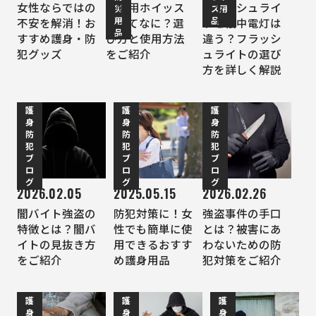
女性ならではの
緊急用ホイッス
フラッシュライ
災
ス用
用
品
不安を解消！お
ルってなに？選
トと懐中電灯は
品
すすめ護身・防
び方と使用方法
違う？フラッシ
犯グッズ
をご紹介
ュライトの選び
方を詳しく解説
護
護
護
身
身
身
防
防
防
犯
犯
犯
ブ
ブ
ブ
ロ
ロ
ロ
グ
グ
グ
2026.02.05
2025.05.15
2026.02.26
闇バイト強盗の
防犯対策に！女
強盗事件の手口
特徴とは？闇バ
性でも簡単に使
とは？被害にあ
イトの見抜き方
用できるおすす
わないための防
をご紹介
め護身用品
犯対策をご紹介
護
護
護
身
身
身