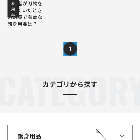
犯罪者が刃物を
身
用
もっていたとき
品
の対策で有効な
護身用品は？
1
CATEGOR
カテゴリから探す
護身用品