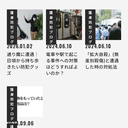
護
護
護
身
身
身
防
防
防
犯
犯
犯
ブ
ブ
ブ
ロ
ロ
ロ
グ
グ
グ
2026.01.02
2024.06.10
2024.06.10
通り魔に遭遇｜
電車や駅で起こ
「拡大自殺」(無
日頃から持ち歩
る事件への対策
差別殺傷)と遭遇
きたい防犯グッ
はどうすればよ
した時の対処法
ズ
いのか？
護
身
防
犯
ブ
ロ
グ
2024.09.06
護