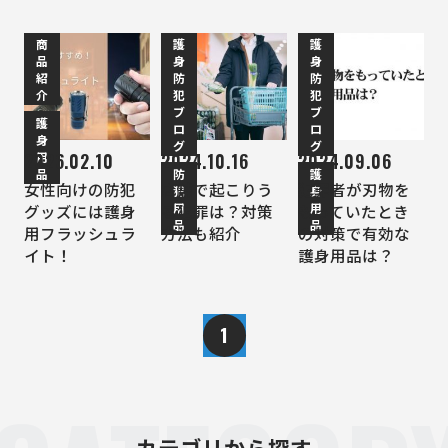
商
護
護
品
身
身
紹
防
防
介
犯
犯
ブ
ブ
護
ロ
ロ
身
グ
グ
用
2026.02.10
2024.10.16
2024.09.06
品
防
護
女性向けの防犯
店舗で起こりう
犯罪者が刃物を
犯
身
用
用
グッズには護身
る犯罪は？対策
もっていたとき
品
品
用フラッシュラ
方法も紹介
の対策で有効な
イト！
護身用品は？
1
カテゴリから探す