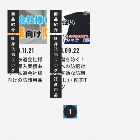
商
商
品
品
紹
紹
介
介
護
護
身
身
防
防
2020.11.21
2024.09.22
犯
犯
大手鉄道会社様
致命傷を防ぐ！
ブ
ブ
ロ
ロ
にも導入実績あ
刃物への防犯対
グ
グ
り！鉄道会社様
策に有効な防刺
護
向けの防護用品
(ぼうし)・防刃T
身
シャツ
用
品
1