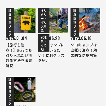
護
ミリ
護
身
タリ
身
防
ー・
防
犯
ポリ
犯
ブ
ス用
ブ
ロ
品
ロ
グ
グ
武道
2026.01.04
2024.06.28
2023.06.18
具・
【旅行も注
夏のキャンプに
ソロキャンプは
その
他
意！】旅行でも
持っていきた
盗難に注意！効
取り入れたい熊
い！便利グッズ
果的な防犯対策
対策方法を徹底
を紹介
解説
護
身
防
犯
ブ
ロ
グ