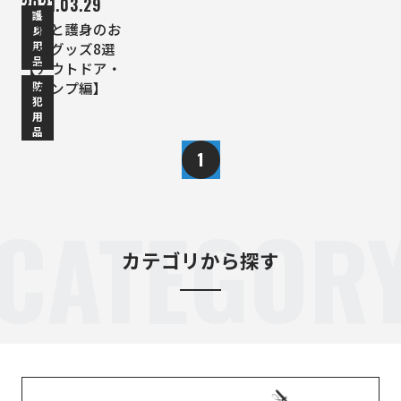
2021.03.29
護
防犯と護身のお
身
用
薦めグッズ8選
品
【アウトドア・
防
キャンプ編】
犯
用
品
1
CATEGOR
カテゴリから探す