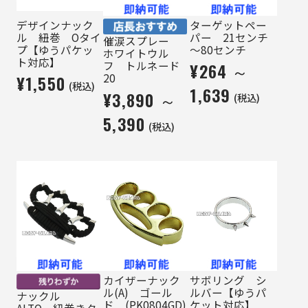
デザインナック
ターゲットペー
ル 紐巻 Oタイ
パー 21センチ
催涙スプレー
プ【ゆうパケッ
～80センチ
ホワイトウル
ト対応】
フ トルネード
¥264 ～
20
¥1,550
(税込)
1,639
¥3,890 ～
(税込)
5,390
(税込)
カイザーナック
サボリング シ
ル(A) ゴール
ルバー【ゆうパ
ナックル
ド (PK0804GD)
ケット対応】