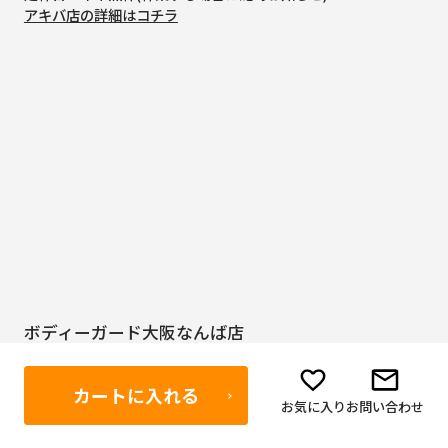
アキバ店の詳細はコチラ
ボディーガード大阪なんば店
〒542-0071
大阪府大阪市中央区道頓堀2-1-1
フルーツタワービル3F
カートに入れる
(TEL) 06-4400-0559
お気に入り
お問い合わせ
営業時間 11:00～19:30
定休日 木曜日(祝祭日は営業)