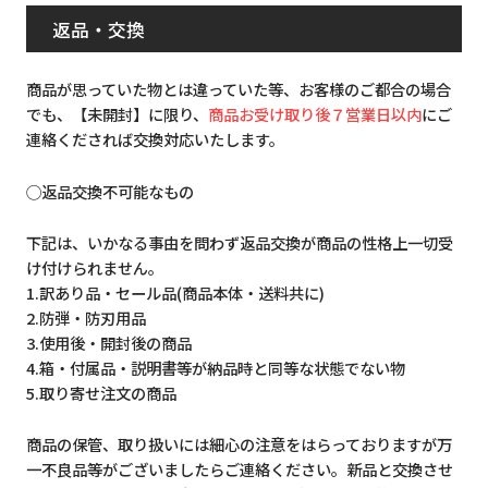
返品・交換
商品が思っていた物とは違っていた等、お客様のご都合の場合
でも、【未開封】に限り、
商品お受け取り後７営業日以内
にご
連絡くだされば交換対応いたします。
◯返品交換不可能なもの
下記は、いかなる事由を問わず返品交換が商品の性格上一切受
け付けられません。
1.訳あり品・セール品(商品本体・送料共に)
2.防弾・防刃用品
3.使用後・開封後の商品
4.箱・付属品・説明書等が納品時と同等な状態でない物
5.取り寄せ注文の商品
商品の保管、取り扱いには細心の注意をはらっておりますが万
一不良品等がございましたらご連絡ください。新品と交換させ