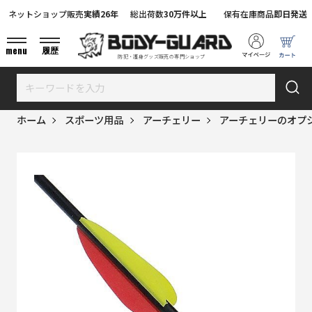
ネットショップ販売
実績26年
総出荷数
30万件以上
保有在庫商品
即日発送
menu
履歴
防犯・護身グッズ販売の専門ショップ
ホーム
スポーツ用品
アーチェリー
アーチェリーのオプ