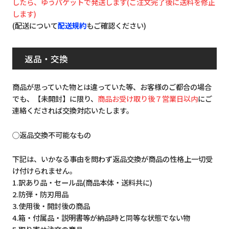
したら、ゆうパケットで発送します(ご注文完了後に送料を修正
します)
(配送について
配送規約
もご確認ください)
返品・交換
商品が思っていた物とは違っていた等、お客様のご都合の場合
でも、【未開封】に限り、
商品お受け取り後７営業日以内
にご
連絡くだされば交換対応いたします。
◯返品交換不可能なもの
下記は、いかなる事由を問わず返品交換が商品の性格上一切受
け付けられません。
1.訳あり品・セール品(商品本体・送料共に)
2.防弾・防刃用品
3.使用後・開封後の商品
4.箱・付属品・説明書等が納品時と同等な状態でない物