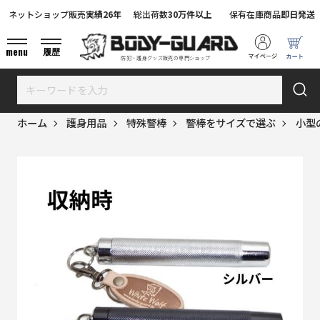
ネットショップ販売
実績26年
総出荷数
30万件以上
保有在庫商品
即日発送
menu
履歴
防犯・護身グッズ販売の専門ショップ
ホーム
護身用品
特殊警棒
警棒をサイズで選ぶ
小型