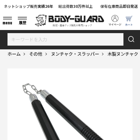
ネットショップ販売
実績26年
総出荷数
30万件以上
保有在庫商品
即日発送
menu
履歴
防犯・護身グッズ販売の専門ショップ
ホーム
その他
ヌンチャク・スラッパー
木製ヌンチャク