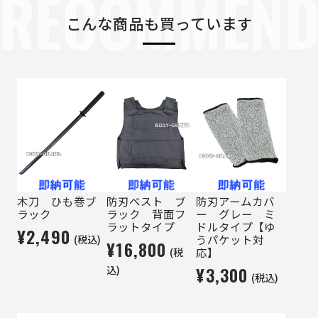
RECOMMEN
こんな商品も買っています
木刀 ひも巻ブ
防刃ベスト ブ
防刃アームカバ
ラック
ラック 背面フ
ー グレー ミ
ラットタイプ
ドルタイプ【ゆ
¥2,490
(税込)
うパケット対
¥16,800
(税
応】
込)
¥3,300
(税込)