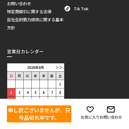
お問い合わせ
Tik Tok
特定商取引に関する法律
反社会的勢力排除に関する基本
方針
営業日カレンダー
2026年8月
＞＞
日
月
火
水
木
金
土
1
2
3
4
5
6
7
8
9
10
11
12
13
14
15
申し訳ございませんが、只
16
17
18
19
20
21
22
今品切れ中です。
お気に入り
お問い合わせ
23
24
25
26
27
28
29
30
31