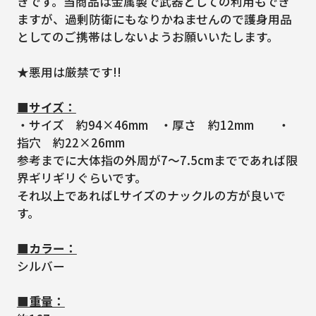
きです。当商品は金属製で武器としての利用もでき
ますが、過剰防衛にもなりかねませんので護身用品
としてのご携帯はしないようお願いいたします。
★悪用は厳禁です!!
■サイズ：
・サイズ 約94×46mm ・厚さ 約12mm ・
指穴 約22×26mm
参考までに大体指の外周が7～7.5cmまでであれば限
界ギリギリぐらいです。
それ以上であればLサイズのナックルの方が良いで
す。
■カラー：
シルバー
■重量：