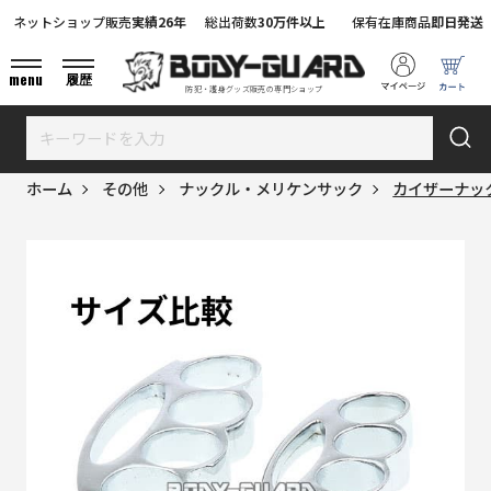
ネットショップ販売
実績26年
総出荷数
30万件以上
保有在庫商品
即日発送
menu
履歴
防犯・護身グッズ販売の専門ショップ
ホーム
その他
ナックル・メリケンサック
カイザーナック