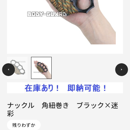
ナックル 角紐巻き ブラック×迷
彩
残りわずか