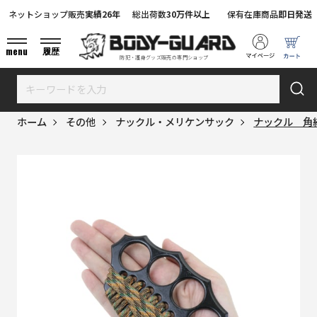
ネットショップ販売
実績26年
総出荷数
30万件以上
保有在庫商品
即日発送
menu
履歴
防犯・護身グッズ販売の専門ショップ
ホーム
その他
ナックル・メリケンサック
ナックル 角