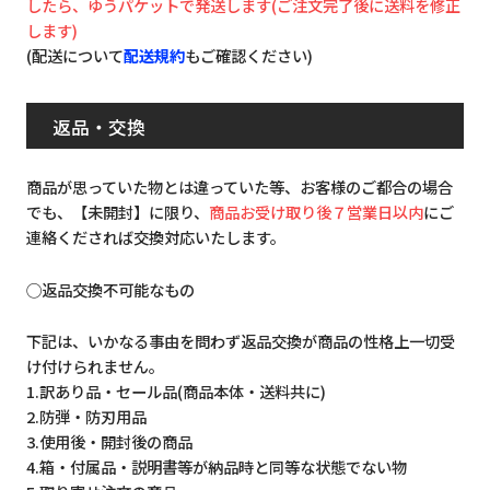
したら、ゆうパケットで発送します(ご注文完了後に送料を修正
します)
(配送について
配送規約
もご確認ください)
返品・交換
商品が思っていた物とは違っていた等、お客様のご都合の場合
でも、【未開封】に限り、
商品お受け取り後７営業日以内
にご
連絡くだされば交換対応いたします。
◯返品交換不可能なもの
下記は、いかなる事由を問わず返品交換が商品の性格上一切受
け付けられません。
1.訳あり品・セール品(商品本体・送料共に)
2.防弾・防刃用品
3.使用後・開封後の商品
4.箱・付属品・説明書等が納品時と同等な状態でない物