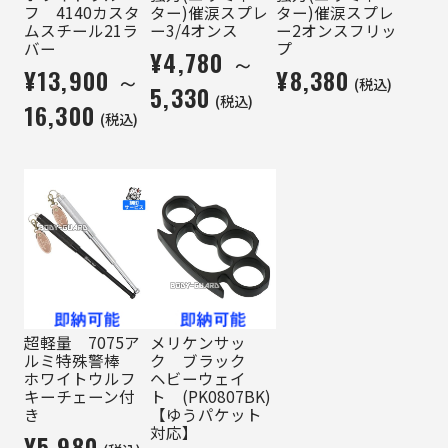
フ 4140カスタ
ター)催涙スプレ
ター)催涙スプレ
ムスチール21ラ
ー3/4オンス
ー2オンスフリッ
バー
プ
¥4,780 ～
¥13,900 ～
¥8,380
(税込)
5,330
(税込)
16,300
(税込)
超軽量 7075ア
メリケンサッ
ルミ特殊警棒
ク ブラック
ホワイトウルフ
ヘビーウェイ
キーチェーン付
ト (PK0807BK)
き
【ゆうパケット
対応】
¥5,980