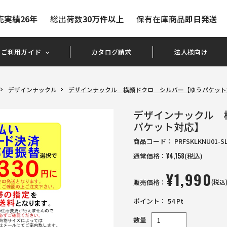
売
実績26年
総出荷数
30万件以上
保有在庫商品
即日発送
ご利用ガイド
カタログ請求
法人様向け
デザインナックル
デザインナックル 横顔ドクロ シルバー【ゆうパケット
デザインナックル 
パケット対応】
商品コード：
PRFSKLKNU01-S
通常価格：
¥
4,158
(税込)
¥
1,990
販売価格：
(税込
ポイント：
54
Pt
数量