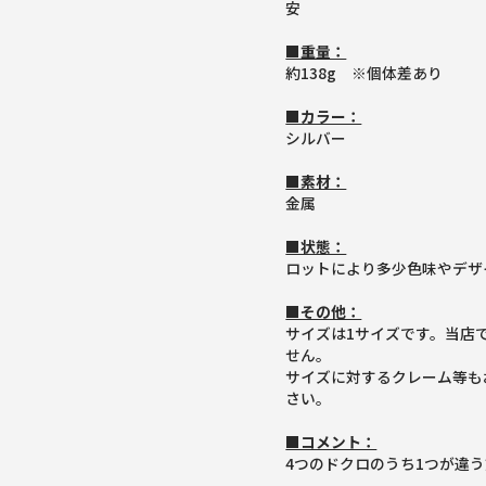
安
■重量：
約138g ※個体差あり
■カラー：
シルバー
■素材：
金属
■状態：
ロットにより多少色味やデザ
■その他：
サイズは1サイズです。当店
せん。
サイズに対するクレーム等も
さい。
■コメント：
4つのドクロのうち1つが違