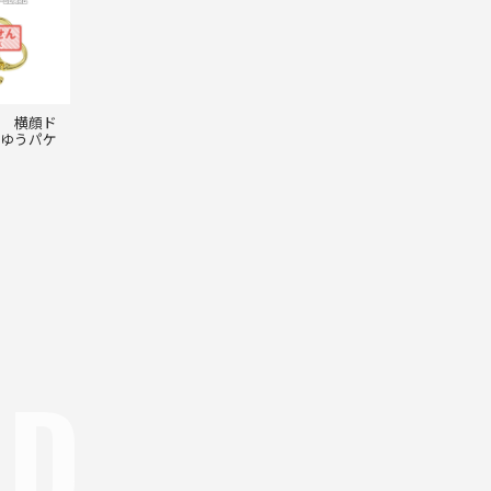
 横顔ド
ゆうパケ
ND