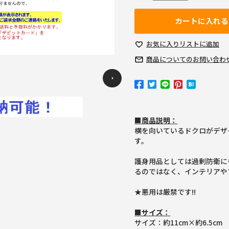
カートに入れる
お気に入り
リストに追加
商品についての
お問い合わ
Previous
■商品説明：
横を向いているドクロがデザ
す。
護身用品としては過剰防衛に
るのではなく、インテリアや
★悪用は厳禁です!!
■サイズ：
サイズ：約11cm×約6.5cm