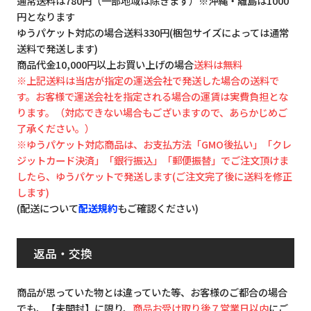
通常送料は780円（一部地域は除きます）※沖縄・離島は1000
円となります
ゆうパケット対応の場合送料330円(梱包サイズによっては通常
送料で発送します)
商品代金10,000円以上お買い上げの場合
送料は無料
※上記送料は当店が指定の運送会社で発送した場合の送料で
す。お客様で運送会社を指定される場合の運賃は実費負担とな
ります。（対応できない場合もございますので、あらかじめご
了承ください。）
※ゆうパケット対応商品は、お支払方法「GMO後払い」「クレ
ジットカード決済」「銀行振込」「郵便振替」でご注文頂けま
したら、ゆうパケットで発送します(ご注文完了後に送料を修正
します)
(配送について
配送規約
もご確認ください)
返品・交換
商品が思っていた物とは違っていた等、お客様のご都合の場合
でも、【未開封】に限り、
商品お受け取り後７営業日以内
にご