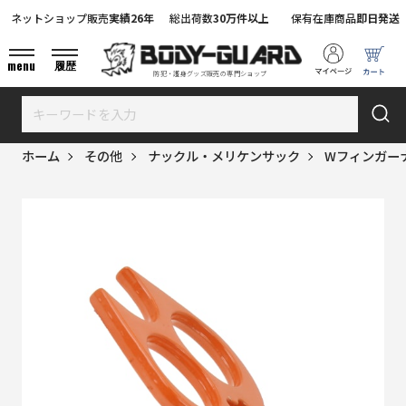
ネットショップ販売
実績26年
総出荷数
30万件以上
保有在庫商品
即日発送
menu
履歴
防犯・護身グッズ販売の専門ショップ
ホーム
その他
ナックル・メリケンサック
Wフィンガー