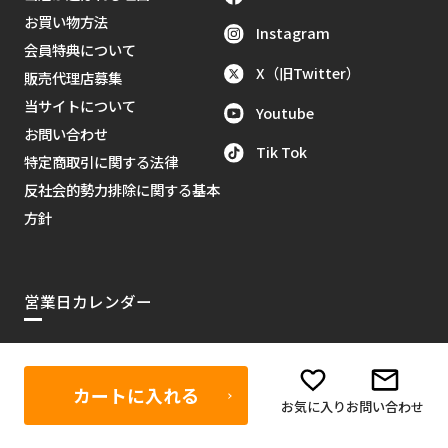
お買い物方法
Instagram
会員特典について
X（旧Twitter）
販売代理店募集
当サイトについて
Youtube
お問い合わせ
Tik Tok
特定商取引に関する法律
反社会的勢力排除に関する基本
方針
営業日カレンダー
2026年8月
＞＞
日
月
火
水
木
金
土
カートに入れる
お気に入り
お問い合わせ
1
2
3
4
5
6
7
8