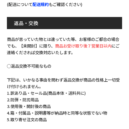
(配送について
配送規約
もご確認ください)
返品・交換
商品が思っていた物とは違っていた等、お客様のご都合の場合
でも、【未開封】に限り、
商品お受け取り後７営業日以内
にご
連絡くだされば交換対応いたします。
◯返品交換不可能なもの
下記は、いかなる事由を問わず返品交換が商品の性格上一切受
け付けられません。
1.訳あり品・セール品(商品本体・送料共に)
2.防弾・防刃用品
3.使用後・開封後の商品
4.箱・付属品・説明書等が納品時と同等な状態でない物
5.取り寄せ注文の商品