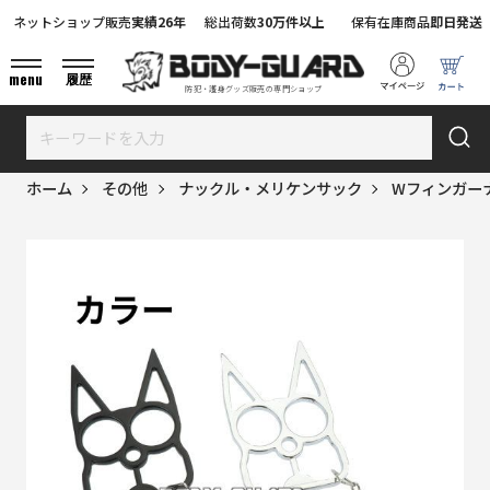
ネットショップ販売
実績26年
総出荷数
30万件以上
保有在庫商品
即日発送
menu
履歴
防犯・護身グッズ販売の専門ショップ
ホーム
その他
ナックル・メリケンサック
Wフィンガー