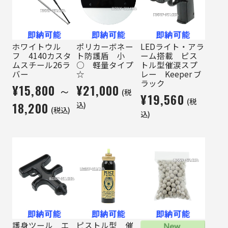
ホワイトウル
ポリカーボネー
LEDライト・アラ
フ 4140カスタ
ト防護盾 小
ーム搭載 ピス
ムスチール26ラ
○ 軽量タイプ
トル型催涙スプ
バー
☆
レー Keeper ブ
ラック
¥15,800 ～
¥21,000
(税
¥19,560
(税
18,200
込)
(税込)
込)
護身ツール エ
ピストル型 催