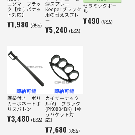
ニグマ ブラッ
涙スプレー
セラミックボー
ク【ゆうパケッ
Keeper ブラック
ル
ト対応】
用の替えスプレ
¥490
ー
(税込)
¥1,980
(税込)
¥5,240
(税込)
護拳付き ポリ
カイザーナック
カーボネートポ
ル(A) ブラック
リスバトン
(PK0804BK)【ゆ
うパケット対
¥3,480
(税込)
応】
¥7,680
(税込)