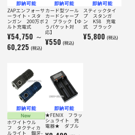
ZAPエンフォーサ
カード型ツール
スティックタイ
ーライト・スタ
カードシャープ
プ スタンガ
ンガン 200万ボ
2 ブラック【ゆ
ン K58 充電
ルト充電式
うパケット対
式 ブラック
応】
¥54,750 ～
¥5,800
(税込)
¥550
(税込)
60,225
(税込)
★FENIX フラッ
シュライト 充
ホワイトウル
電器★ ダブル
フ タクティカ
ルライト 鋼牙-