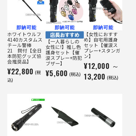
ホワイトウルフ
【女性におすす
4140カスタムス
め】自宅用護身
【一人暮らしの
チール警棒
セット【催涙ス
女性に!】推し色
21 鍔付【全日
プレー+スタンガ
護身セット【催
本防犯グッズ協
ン】
涙スプレー+防犯
会推奨品】
ブザー】
¥12,000 ～
¥22,800
¥5,600
(税
(税込)
13,200
(税込)
込)