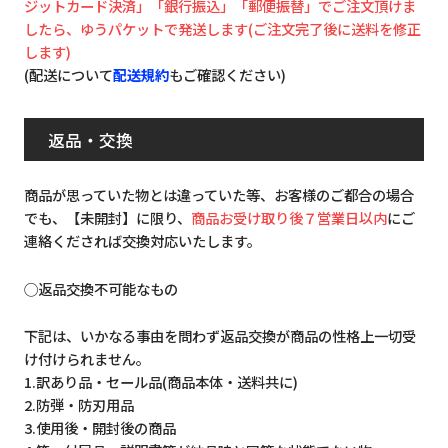
ジットカード決済」「銀行振込」「郵便振替」でご注文頂けま
したら、ゆうパケットで発送します(ご注文完了後に送料を修正
します)
(配送について
配送規約
もご確認ください)
返品・交換
商品が思っていた物とは違っていた等、お客様のご都合の場合
でも、【未開封】に限り、
商品お受け取り後７営業日以内
にご
連絡くだされば交換対応いたします。
◯返品交換不可能なもの
下記は、いかなる事由を問わず返品交換が商品の性格上一切受
け付けられません。
1.訳あり品・セール品(商品本体・送料共に)
2.防弾・防刃用品
3.使用後・開封後の商品