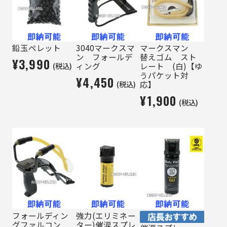
鉛玉ペレット
3040マークスマ
マークスマン
ン フォールデ
替えゴム スト
¥3,990
(税込)
ィング
レート (白)【ゆ
うパケット対
¥4,450
(税込)
応】
¥1,900
(税込)
フォールディン
強力(エリミネー
グファルコン
ター)催涙スプレ