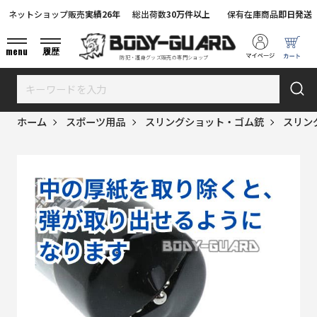
ネットショップ販売
実績26年
総出荷数
30万件以上
保有在庫商品
即日発送
menu
履歴
防犯・護身グッズ販売の専門ショップ
ホーム
スポーツ用品
スリングショット・ゴム銃
スリン