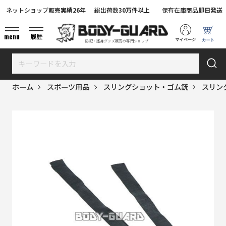
ネットショップ販売
実績26年
総出荷数
30万件以上
保有在庫商品
即日発送
menu
履歴
防犯・護身グッズ販売の専門ショップ
ホーム
スポーツ用品
スリングショット・ゴム銃
スリン