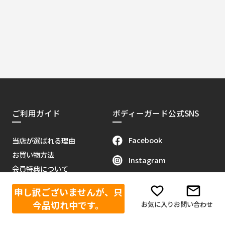
ご利用ガイド
ボディーガード公式SNS
Facebook
当店が選ばれる理由
お買い物方法
Instagram
会員特典について
X（旧Twitter）
販売代理店募集
申し訳ございませんが、只
当サイトについて
Youtube
今品切れ中です。
お気に入り
お問い合わせ
お問い合わせ
Tik Tok
特定商取引に関する法律