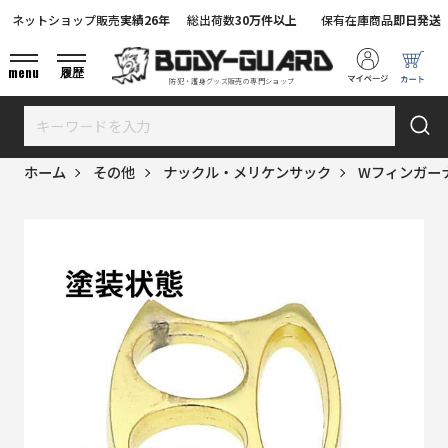
ネットショップ販売
実績26年
総出荷数
30万件以上
保有在庫商品
即日発送
menu
履歴
防犯・護身グッズ販売の専門ショップ
ホーム
その他
ナックル・メリケンサック
Wフィンガー