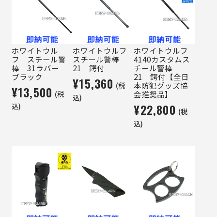
ホワイトウル
ホワイトウルフ
ホワイトウルフ
フ スチール警
スチール警棒
4140カスタムス
棒 31ラバー
21 鍔付
チール警棒
ブラック
21 鍔付【全日
¥15,360
(税
本防犯グッズ協
¥13,500
(税
会推奨品】
込)
込)
¥22,800
(税
込)