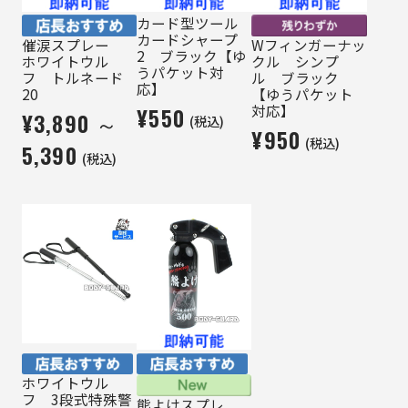
カード型ツール
カードシャープ
催涙スプレー
Wフィンガーナッ
2 ブラック【ゆ
ホワイトウル
クル シンプ
うパケット対
フ トルネード
ル ブラック
応】
20
【ゆうパケット
対応】
¥550
¥3,890 ～
(税込)
¥950
(税込)
5,390
(税込)
ホワイトウル
フ 3段式特殊警
熊よけスプレ