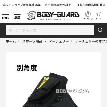
ネットショップ販売
実績26年
総出荷数
30万件以上
保有在庫商品
即日発送
menu
履歴
防犯・護身グッズ販売の専門ショップ
ホーム
スポーツ用品
アーチェリー
アーチェリーのオプ