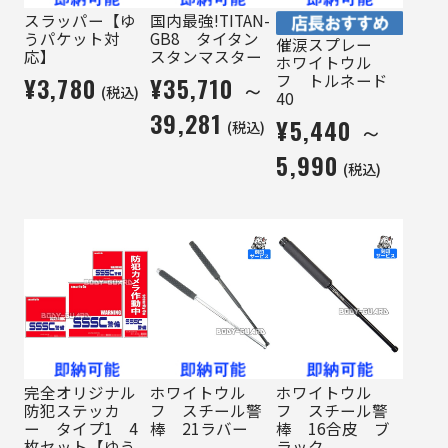
スラッパー【ゆ
国内最強!TITAN-
うパケット対
GB8 タイタン
催涙スプレー
応】
スタンマスター
ホワイトウル
フ トルネード
¥3,780
¥35,710 ～
(税込)
40
39,281
¥5,440 ～
(税込)
5,990
(税込)
完全オリジナル
ホワイトウル
ホワイトウル
防犯ステッカ
フ スチール警
フ スチール警
ー タイプ1 4
棒 21ラバー
棒 16合皮 ブ
枚セット【ゆう
ラック