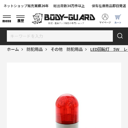
ネットショップ販売
実績26年
総出荷数
30万件以上
保有在庫商品
即日発送
menu
履歴
防犯・護身グッズ販売の専門ショップ
ホーム
防犯用品
その他 防犯用品
LED回転灯 5W レ