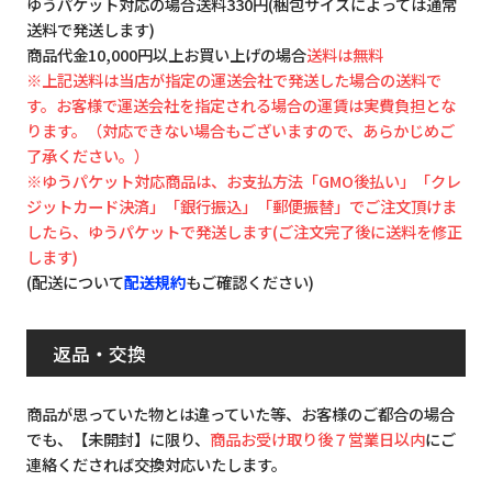
ゆうパケット対応の場合送料330円(梱包サイズによっては通常
送料で発送します)
商品代金10,000円以上お買い上げの場合
送料は無料
※上記送料は当店が指定の運送会社で発送した場合の送料で
す。お客様で運送会社を指定される場合の運賃は実費負担とな
ります。（対応できない場合もございますので、あらかじめご
了承ください。）
※ゆうパケット対応商品は、お支払方法「GMO後払い」「クレ
ジットカード決済」「銀行振込」「郵便振替」でご注文頂けま
したら、ゆうパケットで発送します(ご注文完了後に送料を修正
します)
(配送について
配送規約
もご確認ください)
返品・交換
商品が思っていた物とは違っていた等、お客様のご都合の場合
でも、【未開封】に限り、
商品お受け取り後７営業日以内
にご
連絡くだされば交換対応いたします。