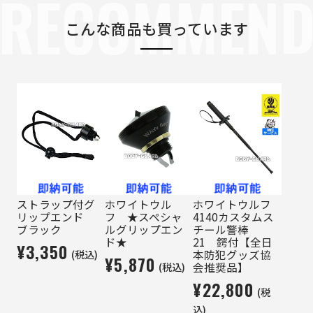
RECOMMEN
こんな商品も買っています
ストラップ付グ
ホワイトウル
ホワイトウルフ
リップエンド
フ ★スペシャ
4140カスタムス
ブラック
ルグリップエン
チール警棒
ド★
21 鍔付【全日
¥3,350
(税込)
本防犯グッズ協
¥5,870
(税込)
会推奨品】
¥22,800
(税
込)