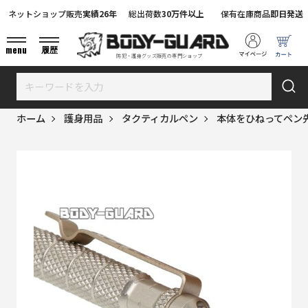
ネットショップ販売
実績26年
総出荷数
30万件以上
保有在庫商品
即日発送
menu
履歴
防犯・護身グッズ販売の専門ショップ
ホーム
護身用品
タクティカルペン
本体をひねってペン