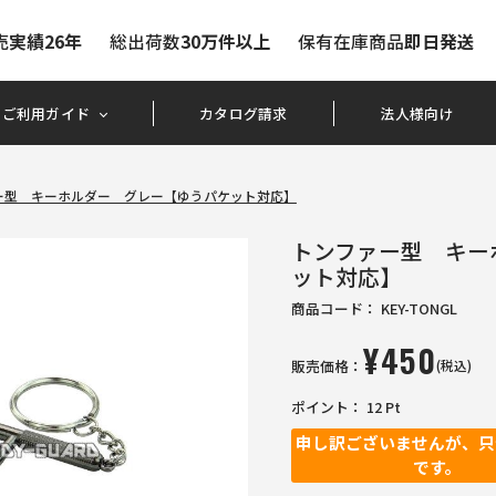
売
実績26年
総出荷数
30万件以上
保有在庫商品
即日発送
ご利用ガイド
カタログ請求
法人様向け
ー型 キーホルダー グレー【ゆうパケット対応】
トンファー型 キー
ット対応】
商品コード：
KEY-TONGL
¥
450
販売価格：
(税込)
ポイント：
12
Pt
申し訳ございませんが、只
です。