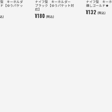
ー型 キーホルダ
ナイフ型 キーホルダー
ナイフ型 キー
ルド【ゆうパケッ
ブラック【ゆうパケット対
燻しゴールド★
応】
¥132
(税込)
¥180
込)
(税込)