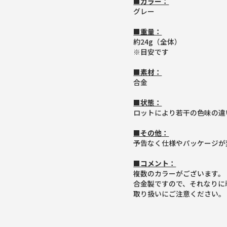
■カラー：
グレー
■重量：
約24g（全体）
※目安です
■素材：
合金
■状態：
ロットにより若干の色味の違
■その他：
予告なく仕様やパッケージが
■コメント：
複数のカラーがございます。
合金製ですので、それなりに
取り扱いにご注意ください。