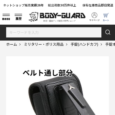
ネットショップ販売
実績26年
総出荷数
30万件以上
保有在庫商品
即日発送
menu
履歴
防犯・護身グッズ販売の専門ショップ
ホーム
ミリタリー・ポリス用品
手錠(ハンドカフ)
手錠