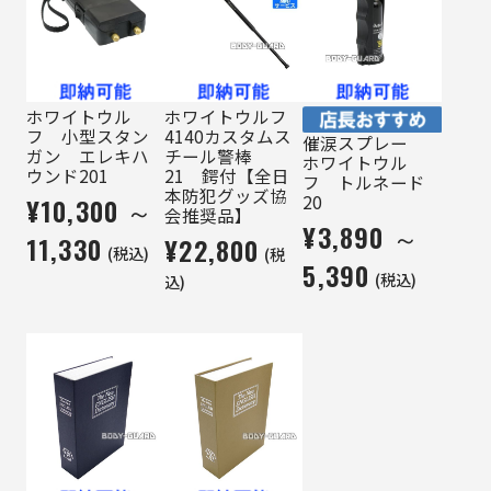
ホワイトウル
ホワイトウルフ
フ 小型スタン
4140カスタムス
催涙スプレー
ガン エレキハ
チール警棒
ホワイトウル
ウンド201
21 鍔付【全日
フ トルネード
本防犯グッズ協
20
¥10,300 ～
会推奨品】
¥3,890 ～
11,330
¥22,800
(税込)
(税
5,390
(税込)
込)