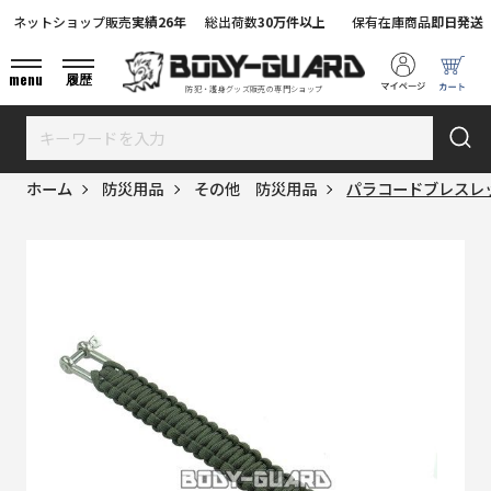
ネットショップ販売
実績26年
総出荷数
30万件以上
保有在庫商品
即日発送
menu
履歴
防犯・護身グッズ販売の専門ショップ
ホーム
防災用品
その他 防災用品
パラコードブレスレ