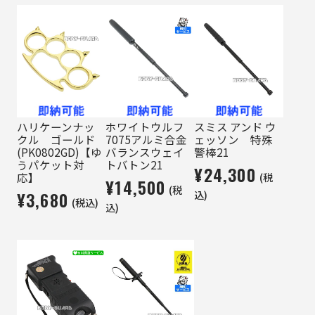
ハリケーンナッ
ホワイトウルフ
スミス アンド ウ
クル ゴールド
7075アルミ合金
ェッソン 特殊
(PK0802GD)【ゆ
バランスウェイ
警棒21
うパケット対
トバトン21
¥24,300
(税
応】
¥14,500
(税
¥3,680
込)
(税込)
込)